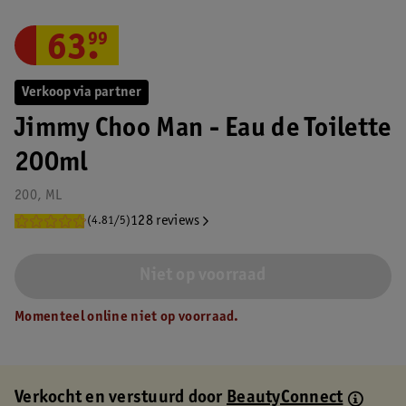
63
.
99
Verkoop via partner
Jimmy Choo Man - Eau de Toilette
200ml
200, ML
128 reviews
(4.81/5)
Niet op voorraad
Momenteel online niet op voorraad.
Verkocht en verstuurd door
BeautyConnect