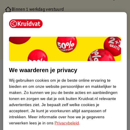
Binnen 1 werkdag verstuurd
Gratis thuisbezorgd
Gratis retourneren via verkooppartner.
Gratis punten met je Kruidvat kaart
Over dit product
We waarderen je privacy
Wij gebruiken cookies om je de beste online ervaring te
Productinformatie
bieden en om onze website persoonlijker en makkelijker te
maken.
Zo kunnen we jou de beste acties en aanbiedingen
Nature Impact Score
tonen en zorgen we dat je ook buiten Kruidvat.nl relevante
advertenties ziet.
Je bepaalt zelf welke cookies je
Dit product heeft (nog) geen Nature
accepteert.
Je kunt je voorkeuren altijd aanpassen of
Impact Score.
intrekken.
Meer informatie over hoe we je gegevens
Meer informatie
verwerken lees je in ons
Privacybeleid
.