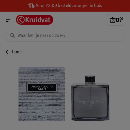
Voor 22:00 besteld, morgen in huis
0
.
00
Home