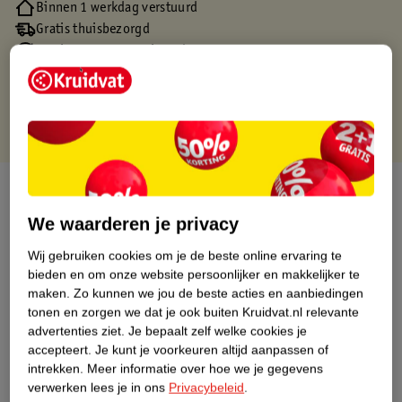
Binnen 1 werkdag verstuurd
Gratis thuisbezorgd
Gratis retourneren via verkooppartner.
Gratis punten met je Kruidvat kaart
Over dit product
We waarderen je privacy
Productinformatie
Wij gebruiken cookies om je de beste online ervaring te
bieden en om onze website persoonlijker en makkelijker te
Nature Impact Score
maken.
Zo kunnen we jou de beste acties en aanbiedingen
tonen en zorgen we dat je ook buiten Kruidvat.nl relevante
Dit product heeft (nog) geen Nature
advertenties ziet.
Je bepaalt zelf welke cookies je
Impact Score.
accepteert.
Je kunt je voorkeuren altijd aanpassen of
Meer informatie
intrekken.
Meer informatie over hoe we je gegevens
verwerken lees je in ons
Privacybeleid
.