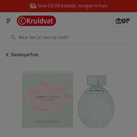
Voor 22:00 besteld, morgen in huis
0
.
00
Damesparfum