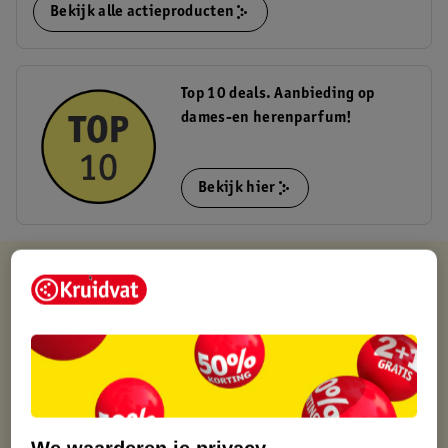
Bekijk alle actieproducten
Top 10 deals. Aanbieding op
dames-en herenparfum!
Bekijk hier
Kruidvat is altijd voordelig
Gratis ophalen in de winkel
Op werkdagen voor 22:00 uur besteld, volgende dag in huis
Gratis thuisbezorgd vanaf 50.00
Gratis retourneren binnen 30 dagen
Gratis punten met je Kruidvat kaart