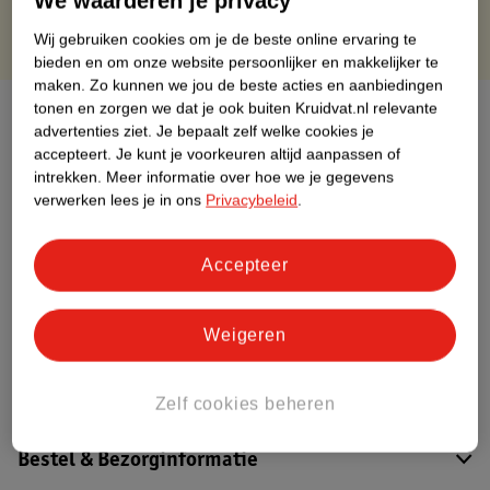
We waarderen je privacy
Wij gebruiken cookies om je de beste online ervaring te
bieden en om onze website persoonlijker en makkelijker te
maken.
Zo kunnen we jou de beste acties en aanbiedingen
tonen en zorgen we dat je ook buiten Kruidvat.nl relevante
Over dit product
advertenties ziet.
Je bepaalt zelf welke cookies je
accepteert.
Je kunt je voorkeuren altijd aanpassen of
Productinformatie
intrekken.
Meer informatie over hoe we je gegevens
verwerken lees je in ons
Privacybeleid
.
Etiketinformatie
Accepteer
Nature Impact Score
Dit product heeft (nog) geen Nature
Weigeren
Impact Score.
Meer informatie
Zelf cookies beheren
Bestel & Bezorginformatie