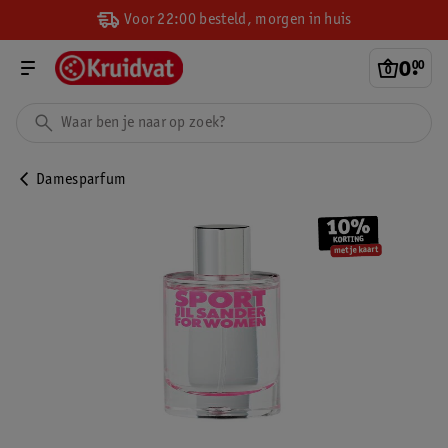
Voor 22:00 besteld, morgen in huis
0
.
00
Damesparfum