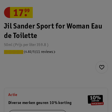
17
.
99
Jil Sander Sport for Woman Eau
de Toilette
50ml
Prijs per
liter
359.8
11 reviews
(4.82/5)
Actie
Diverse merken geuren 10% korting