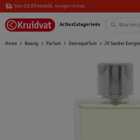
Voor 22:00 besteld, morgen in huis
Acties
Categorieën
Home
Beauty
Parfum
Damesparfum
Jil Sander Evergr