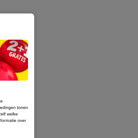
te
iedingen tonen
zelf welke
formatie over