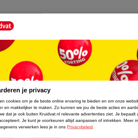
XYL METHOXYCINNAMATE, BENZOPHENONE-
METHOXYDIBENZOYLMETHANE,
T, GERANIOL, PROPYLENE GLYCOL,
OLYZED JOJOBA ESTERS, FD&C YELLOW Nº 5
90)
core.
rderen je privacy
ken cookies om je de beste online ervaring te bieden en om onze websi
er en makkelijker te maken.
Zo kunnen we jou de beste acties en aanb
e dat je ook buiten Kruidvat.nl relevante advertenties ziet.
Je bepaalt 
accepteert.
Je kunt je voorkeuren altijd aanpassen of intrekken.
Meer in
gegevens verwerken lees je in ons
Privacybeleid
.