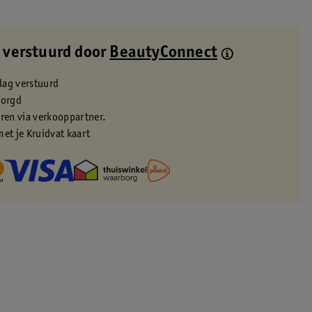
 verstuurd door
BeautyConnect
dag verstuurd
zorgd
eren via verkooppartner.
met je Kruidvat kaart