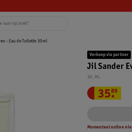
een - Eau de Toilette 30ml
Verkoop via partner
Jil Sander E
30, ML
35
.
89
Momenteel online nie