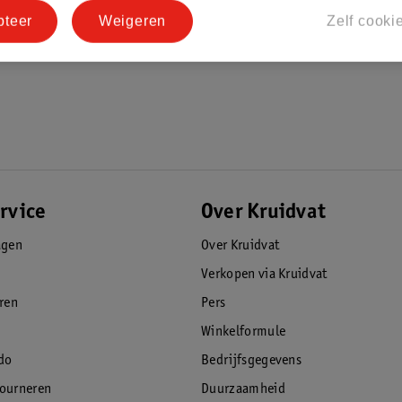
pteer
Weigeren
Zelf cooki
rvice
Over Kruidvat
agen
Over Kruidvat
Verkopen via Kruidvat
eren
Pers
Winkelformule
do
Bedrijfsgegevens
tourneren
Duurzaamheid