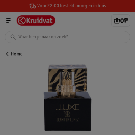
Voor 22:00 besteld, morgen in huis
0
.
00
Home