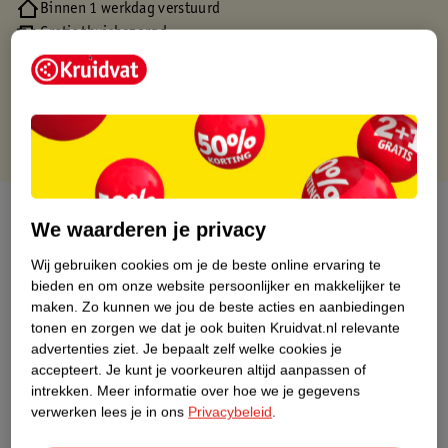
Binnen 1 werkdag verstuurd
Gratis thuisbezorgd
Gratis retourneren via verkooppartner.
Gratis punten met je Kruidvat kaart
Over dit product
We waarderen je privacy
Productinformatie
Wij gebruiken cookies om je de beste online ervaring te
bieden en om onze website persoonlijker en makkelijker te
maken.
Zo kunnen we jou de beste acties en aanbiedingen
Nature Impact Score
tonen en zorgen we dat je ook buiten Kruidvat.nl relevante
Dit product heeft (nog) geen Nature
advertenties ziet.
Je bepaalt zelf welke cookies je
Impact Score.
accepteert.
Je kunt je voorkeuren altijd aanpassen of
Meer informatie
intrekken.
Meer informatie over hoe we je gegevens
verwerken lees je in ons
Privacybeleid
.