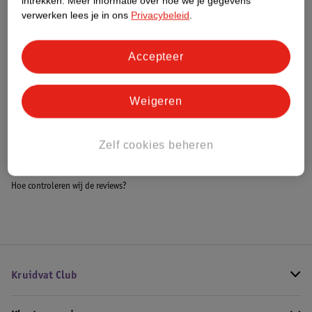
intrekken.
Meer informatie over hoe we je gegevens
Meer informatie
verwerken lees je in ons
Privacybeleid
.
Accepteer
Bestel & Bezorginformatie
Weigeren
Bekijk ook
Zelf cookies beheren
Meer
Jean&Len
Alle Handzeep
Hoe controleren wij de reviews?
Kruidvat Club