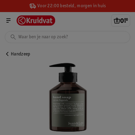
Voor 22:00 besteld, morgen in huis
0
.
00
Handzeep