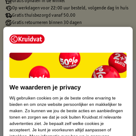
Gratis ophalen in de winkel
Op werkdagen voor 22:00 uur besteld, volgende dag in huis
Gratis thuisbezorgd vanaf 50.00
Gratis retourneren binnen 30 dagen
Gratis punten met je Kruidvat kaart
Over dit product
Productinformatie
We waarderen je privacy
Wij gebruiken cookies om je de beste online ervaring te
Etiketinformatie
bieden en om onze website persoonlijker en makkelijker te
maken.
Zo kunnen we jou de beste acties en aanbiedingen
tonen en zorgen we dat je ook buiten Kruidvat.nl relevante
Nature Impact Score
advertenties ziet.
Je bepaalt zelf welke cookies je
Dit product heeft (nog) geen Nature
accepteert.
Je kunt je voorkeuren altijd aanpassen of
Impact Score.