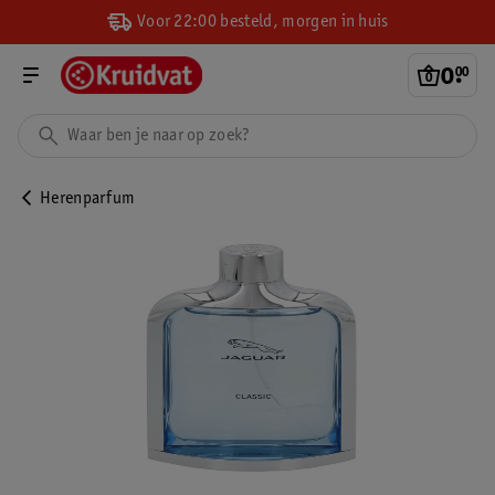
Voor 22:00 besteld, morgen in huis
0
.
00
Herenparfum