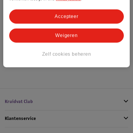
Bestel & Bezorginformatie
Accepteer
Weigeren
Bekijk ook
Meer
Jaguar
Alle Herenparfum
Zelf cookies beheren
Hoe controleren wij de reviews?
Kruidvat Club
Klantenservice