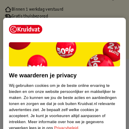
Binnen 1 werkdag verstuurd
Gratis thuisbezorgd
Gratis retourneren via verkooppartner.
Gratis punten met je Kruidvat kaart
Over dit product
We waarderen je privacy
Productinformatie
Wij gebruiken cookies om je de beste online ervaring te
bieden en om onze website persoonlijker en makkelijker te
maken.
Zo kunnen we jou de beste acties en aanbiedingen
Nature Impact Score
tonen en zorgen we dat je ook buiten Kruidvat.nl relevante
Dit product heeft (nog) geen Nature
advertenties ziet.
Je bepaalt zelf welke cookies je
Impact Score.
accepteert.
Je kunt je voorkeuren altijd aanpassen of
Meer informatie
intrekken.
Meer informatie over hoe we je gegevens
verwerken lees je in ons
Privacybeleid
.