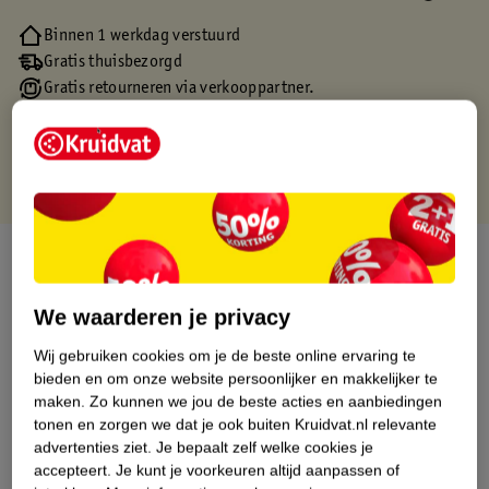
Binnen 1 werkdag verstuurd
Gratis thuisbezorgd
Gratis retourneren via verkooppartner.
Gratis punten met je Kruidvat kaart
Over dit product
Productinformatie
We waarderen je privacy
Wij gebruiken cookies om je de beste online ervaring te
Etiketinformatie
bieden en om onze website persoonlijker en makkelijker te
maken.
Zo kunnen we jou de beste acties en aanbiedingen
tonen en zorgen we dat je ook buiten Kruidvat.nl relevante
Nature Impact Score
advertenties ziet.
Je bepaalt zelf welke cookies je
accepteert.
Je kunt je voorkeuren altijd aanpassen of
Dit product heeft (nog) geen Nature