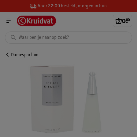
Voor 22:00 besteld, morgen in huis
0
.
00
Damesparfum