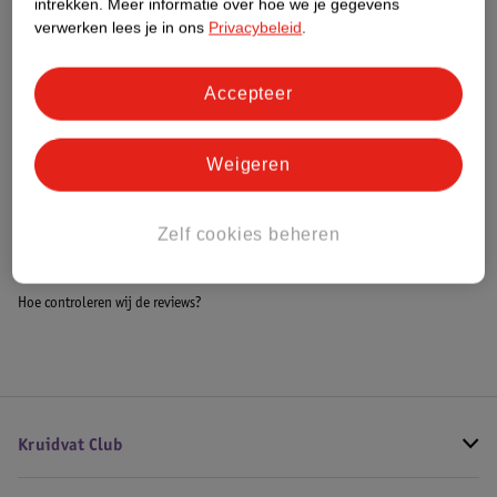
intrekken.
Meer informatie over hoe we je gegevens
Impact Score.
verwerken lees je in ons
Privacybeleid
.
Meer informatie
Accepteer
Bestel & Bezorginformatie
Weigeren
Bekijk ook
Zelf cookies beheren
Meer
Issey Miyake
Alle Damesparfum
Hoe controleren wij de reviews?
Kruidvat Club