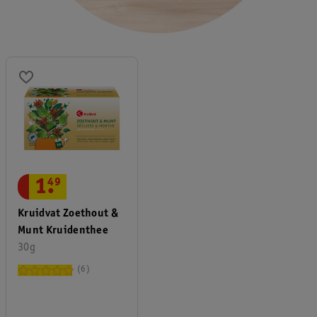
1
.
49
Kruidvat Zoethout &
Munt Kruidenthee
30g
6