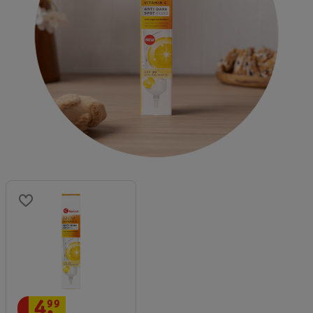
4
.
99