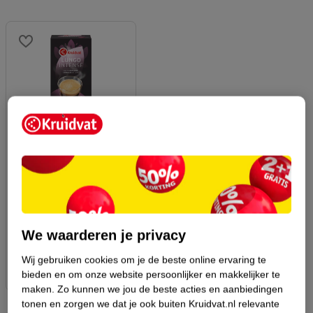
4
.
49
Kruidvat Lungo
Intense
Koffiecapsules
20 stuks
5
We waarderen je privacy
Wij gebruiken cookies om je de beste online ervaring te
bieden en om onze website persoonlijker en makkelijker te
maken.
Zo kunnen we jou de beste acties en aanbiedingen
tonen en zorgen we dat je ook buiten Kruidvat.nl relevante