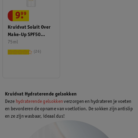
9
.
99
Kruidvat Solait Over
Make-Up SPF50
Fixing Spray
75ml
26
Kruidvat Hydraterende gelsokken
Deze
hydraterende gelsokken
verzorgen en hydrateren je voeten
en bevorderen de opname van voetlotion. De sokken zijn antislip
en ze zijn wasbaar, ideaal dus!