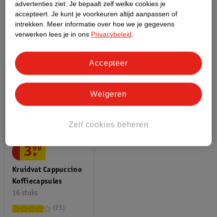
advertenties ziet.
Je bepaalt zelf welke cookies je
Kruidvat Cappuccino koffiecapsules
accepteert.
Je kunt je voorkeuren altijd aanpassen of
Cappuccino-fans opgelet! Deze
Kruidvat koffiecapsules
bieden
intrekken.
Meer informatie over hoe we je gegevens
een intense espresso, gecombineerd met romige melk voor een
verwerken lees je in ons
Privacybeleid
.
heerlijke cappuccino. De cups bevatten verantwoord geteelde
dark roast arabica koffie.
Accepteer
Weigeren
Zelf cookies beheren
3
.
99
Kruidvat Cappuccino
Koffiecapsules
16 stuks
25