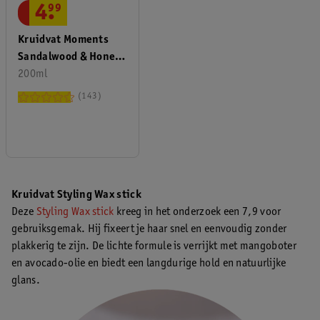
4
.
99
Kruidvat Moments
Sandalwood & Honey
Shower Foam
200ml
143
Kruidvat Styling Wax stick
Deze
Styling Wax stick
kreeg in het onderzoek een 7,9 voor
gebruiksgemak. Hij fixeert je haar snel en eenvoudig zonder
plakkerig te zijn. De lichte formule is verrijkt met mangoboter
en avocado-olie en biedt een langdurige hold en natuurlijke
glans.