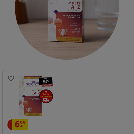
6
.
99