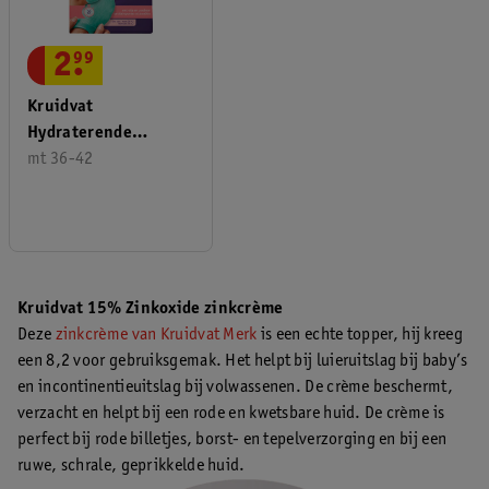
2
.
99
Kruidvat
Hydraterende
Gelsokken
mt 36-42
Kruidvat 15% Zinkoxide zinkcrème
Deze
zinkcrème van Kruidvat Merk
is een echte topper, hij kreeg
een 8,2 voor gebruiksgemak. Het helpt bij luieruitslag bij baby’s
en incontinentieuitslag bij volwassenen. De crème beschermt,
verzacht en helpt bij een rode en kwetsbare huid. De crème is
perfect bij rode billetjes, borst- en tepelverzorging en bij een
ruwe, schrale, geprikkelde huid.