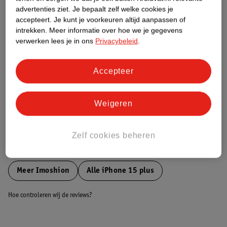
Etiketinformatie
advertenties ziet.
Je bepaalt zelf welke cookies je
accepteert.
Je kunt je voorkeuren altijd aanpassen of
intrekken.
Meer informatie over hoe we je gegevens
Nature Impact Score
verwerken lees je in ons
Privacybeleid
.
Dit product heeft (nog) geen Nature
Impact Score.
Meer informatie
Accepteer
Weigeren
Bestel & Bezorginformatie
Zelf cookies beheren
Bekijk ook
Meer
Imoshion
Alle iPhone 15 plus
Hoe controleren wij de reviews?