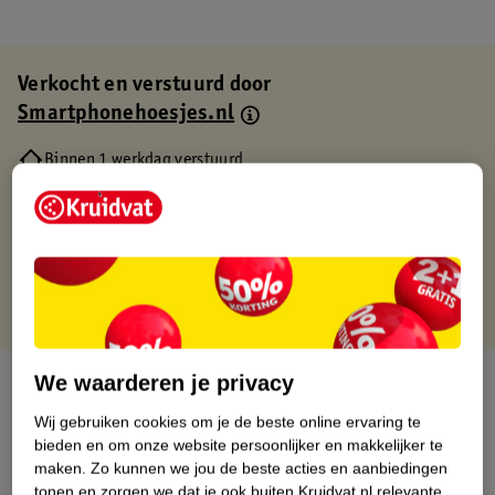
Verkocht en verstuurd door
Smartphonehoesjes.nl
Binnen 1 werkdag verstuurd
Gratis thuisbezorgd
Gratis retourneren via verkooppartner.
Gratis punten met je Kruidvat kaart
We waarderen je privacy
Over dit product
Wij gebruiken cookies om je de beste online ervaring te
Productinformatie
bieden en om onze website persoonlijker en makkelijker te
maken.
Zo kunnen we jou de beste acties en aanbiedingen
tonen en zorgen we dat je ook buiten Kruidvat.nl relevante