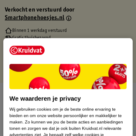
Verkocht en verstuurd door
Smartphonehoesjes.nl
Binnen 1 werkdag verstuurd
Gratis thuisbezorgd
Gratis retourneren via verkooppartner.
Gratis punten met je Kruidvat kaart
Over dit product
We waarderen je privacy
Productinformatie
Wij gebruiken cookies om je de beste online ervaring te
bieden en om onze website persoonlijker en makkelijker te
maken.
Zo kunnen we jou de beste acties en aanbiedingen
Etiketinformatie
tonen en zorgen we dat je ook buiten Kruidvat.nl relevante
advertenties ziet.
Je bepaalt zelf welke cookies je