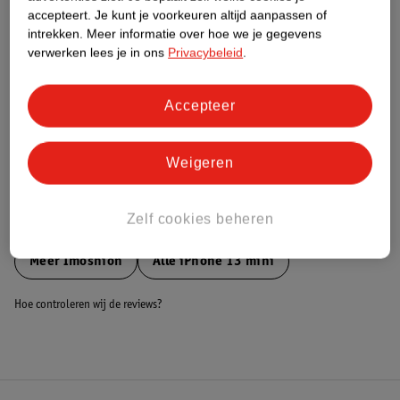
accepteert.
Je kunt je voorkeuren altijd aanpassen of
Nature Impact Score
intrekken.
Meer informatie over hoe we je gegevens
Dit product heeft (nog) geen Nature
verwerken lees je in ons
Privacybeleid
.
Impact Score.
Meer informatie
Accepteer
Bestel & Bezorginformatie
Weigeren
Zelf cookies beheren
Bekijk ook
Meer
Imoshion
Alle iPhone 13 mini
Hoe controleren wij de reviews?