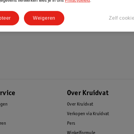
gegevens verwerken lees je in ons
Privacybeleid
.
pteer
Weigeren
Zelf cooki
rvice
Over Kruidvat
agen
Over Kruidvat
Verkopen via Kruidvat
eren
Pers
Winkelformule