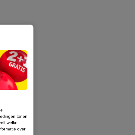
te
iedingen tonen
zelf welke
formatie over