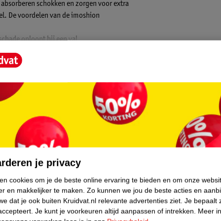
n absorberen schokken en zorgen voor extra
el. De voordelen van de imoshion
chade oploopt bij een val
svorm
estel prettig blijft in je zak
contact met de ondergrond
reikbaar
core.
e als je het strakke ontwerp van je iPhone
nte look behoudt de uitstraling van je
rderen je privacy
Bestel de imoshion Shockproof Case en ervaar
ken cookies om je de beste online ervaring te bieden en om onze websi
er en makkelijker te maken.
Zo kunnen we jou de beste acties en aanb
e dat je ook buiten Kruidvat.nl relevante advertenties ziet.
Je bepaalt 
accepteert.
Je kunt je voorkeuren altijd aanpassen of intrekken.
Meer in