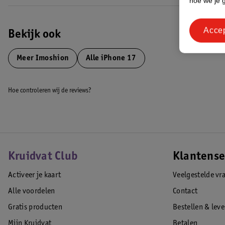
hoe we je 
Acce
Bekijk ook
Meer
Imoshion
Alle iPhone 17
Hoe controleren wij de reviews?
Kruidvat Club
Klantense
Activeer je kaart
Veelgestelde vr
Alle voordelen
Contact
Gratis producten
Bestellen & lev
Mijn Kruidvat
Betalen