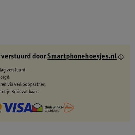
 verstuurd door
Smartphonehoesjes.nl
dag verstuurd
zorgd
eren via verkooppartner.
met je Kruidvat kaart