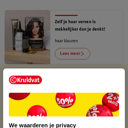
Zelf je haar verven is
makkelijker dan je denkt!
haar kleuren
Lees meer
Verkocht en verstuurd door
Smartphonehoesjes.nl
Binnen 1 werkdag verstuurd
Gratis thuisbezorgd
Gratis retourneren via verkooppartner.
Gratis punten met je Kruidvat kaart
We waarderen je privacy