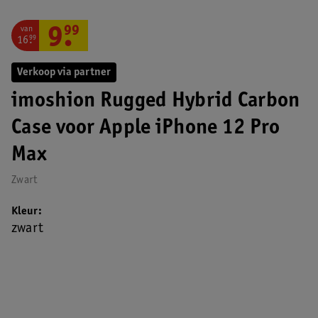
van
9
.
99
16
.
99
Verkoop via partner
imoshion Rugged Hybrid Carbon
Case voor Apple iPhone 12 Pro
Max
Zwart
Kleur
zwart