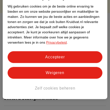
Wij gebruiken cookies om je de beste online ervaring te
bieden en om onze website persoonlijker en makkelijker te
maken.
Zo kunnen we jou de beste acties en aanbiedingen
Over dit product
tonen en zorgen we dat je ook buiten Kruidvat.nl relevante
advertenties ziet.
Je bepaalt zelf welke cookies je
Productinformatie
accepteert.
Je kunt je voorkeuren altijd aanpassen of
intrekken.
Meer informatie over hoe we je gegevens
verwerken lees je in ons
Privacybeleid
.
Etiketinformatie
Accepteer
Nature Impact Score
Dit product heeft (nog) geen Nature
Weigeren
Impact Score.
Meer informatie
Zelf cookies beheren
Bestel & Bezorginformatie