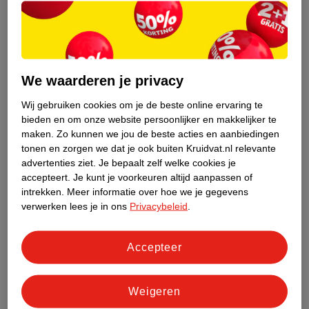
33
.
98
33
.
96
Verkoop via partner
Verkoop via partner
We waarderen je privacy
I'm From Rice Toner
I'm From Honey Serum
150 ML
30 ML
Wij gebruiken cookies om je de beste online ervaring te
bieden en om onze website persoonlijker en makkelijker te
497
maken.
Zo kunnen we jou de beste acties en aanbiedingen
tonen en zorgen we dat je ook buiten Kruidvat.nl relevante
advertenties ziet.
Je bepaalt zelf welke cookies je
accepteert.
Je kunt je voorkeuren altijd aanpassen of
intrekken.
Meer informatie over hoe we je gegevens
verwerken lees je in ons
Privacybeleid
.
Advies door Kruidvat
Accepteer
Weigeren