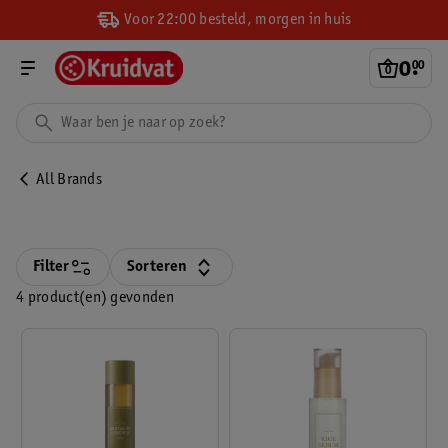
Voor 22:00 besteld, morgen in huis
0
.
00
All Brands
Filter
Sorteren
4 product(en) gevonden