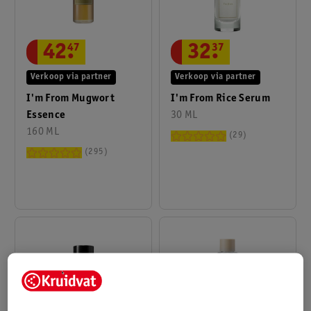
42
.
47
32
.
37
Verkoop via partner
Verkoop via partner
I'm From Mugwort
I'm From Rice Serum
Essence
30 ML
160 ML
29
295