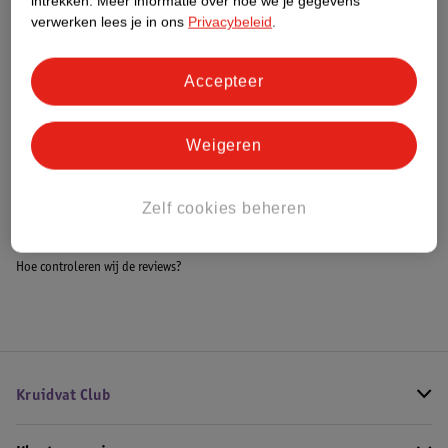
intrekken.
Meer informatie over hoe we je gegevens
Meer informatie
verwerken lees je in ons
Privacybeleid
.
Accepteer
Bestel & Bezorginformatie
Weigeren
Bekijk ook
Zelf cookies beheren
Meer
Identity Games
Alle Kaartspellen
Hoe controleren wij de reviews?
Kruidvat Club