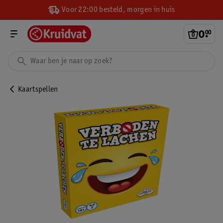
Voor 22:00 besteld, morgen in huis
0
.
00
Kaartspellen