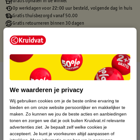
Gratis ophalen in de winkel
Op werkdagen voor 22:00 uur besteld, volgende dag in huis
Gratis thuisbezorgd vanaf 50.00
Gratis retourneren binnen 30 dagen
Gratis punten met je Kruidvat kaart
Over dit product
Productinformatie
We waarderen je privacy
Wij gebruiken cookies om je de beste online ervaring te
Etiketinformatie
bieden en om onze website persoonlijker en makkelijker te
maken.
Zo kunnen we jou de beste acties en aanbiedingen
tonen en zorgen we dat je ook buiten Kruidvat.nl relevante
Nature Impact Score
advertenties ziet.
Je bepaalt zelf welke cookies je
Dit product heeft (nog) geen Nature
accepteert.
Je kunt je voorkeuren altijd aanpassen of
Impact Score.