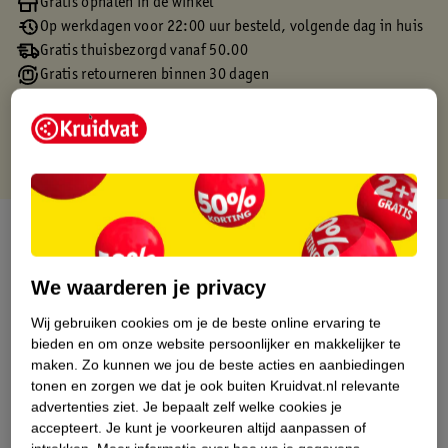
Gratis ophalen in de winkel
Op werkdagen voor 22:00 uur besteld, volgende dag in huis
Gratis thuisbezorgd vanaf 50.00
Gratis retourneren binnen 30 dagen
Gratis punten met je Kruidvat kaart
Over dit product
Productinformatie
We waarderen je privacy
Wij gebruiken cookies om je de beste online ervaring te
Etiketinformatie
bieden en om onze website persoonlijker en makkelijker te
maken.
Zo kunnen we jou de beste acties en aanbiedingen
tonen en zorgen we dat je ook buiten Kruidvat.nl relevante
Nature Impact Score
advertenties ziet.
Je bepaalt zelf welke cookies je
Dit product heeft (nog) geen Nature
accepteert.
Je kunt je voorkeuren altijd aanpassen of
Impact Score.