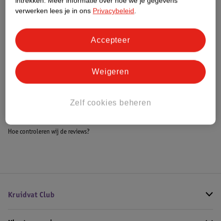
intrekken.
Meer informatie over hoe we je gegevens
Meer informatie
verwerken lees je in ons
Privacybeleid
.
Accepteer
Bestel & Bezorginformatie
Weigeren
Bekijk ook
Zelf cookies beheren
Meer
Identity Games
Alle Kaartspellen
Hoe controleren wij de reviews?
Kruidvat Club