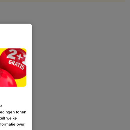
te
iedingen tonen
zelf welke
formatie over