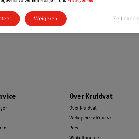
gegevens verwerken lees je in ons
Privacybeleid
.
pteer
Weigeren
Zelf cooki
rvice
Over Kruidvat
agen
Over Kruidvat
Verkopen via Kruidvat
eren
Pers
Winkelformule