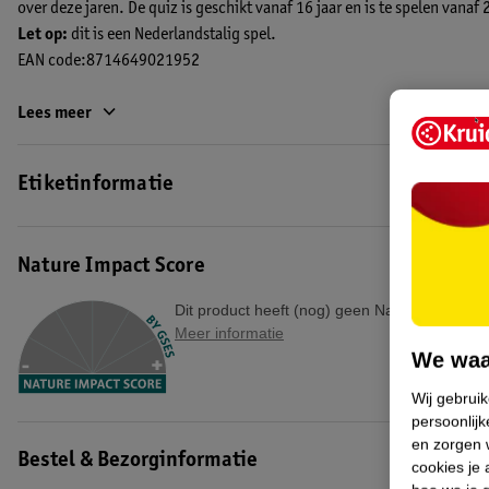
over deze jaren. De quiz is geschikt vanaf 16 jaar en is te spelen vanaf
Let op:
dit is een Nederlandstalig spel.
EAN code:8714649021952
Lees meer
Etiketinformatie
Nature Impact Score
Dit product heeft (nog) geen Nature Impact S
Meer informatie
We waa
Wij gebrui
persoonlijk
en zorgen w
Bestel & Bezorginformatie
cookies je 