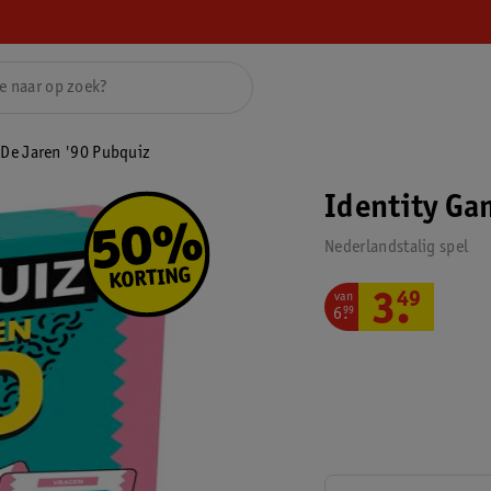
 De Jaren '90 Pubquiz
Identity Ga
Nederlandstalig spel
van
3
.
49
6
.
99