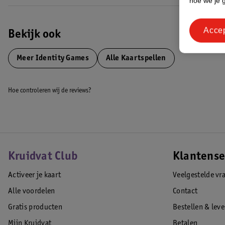
hoe we je 
Acce
Bekijk ook
Meer
Identity Games
Alle Kaartspellen
Hoe controleren wij de reviews?
Kruidvat Club
Klantense
Activeer je kaart
Veelgestelde vr
Alle voordelen
Contact
Gratis producten
Bestellen & lev
Mijn Kruidvat
Betalen