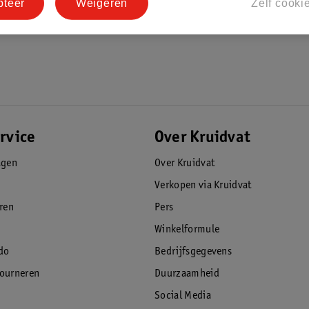
pteer
Weigeren
Zelf cooki
rvice
Over Kruidvat
agen
Over Kruidvat
Verkopen via Kruidvat
eren
Pers
Winkelformule
do
Bedrijfsgegevens
tourneren
Duurzaamheid
Social Media