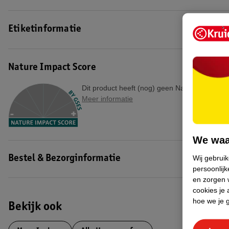
Etiketinformatie
Nature Impact Score
Dit product heeft (nog) geen Nature Impact S
Meer informatie
We waa
Wij gebrui
Bestel & Bezorginformatie
persoonlijk
en zorgen w
cookies je 
hoe we je 
Bekijk ook