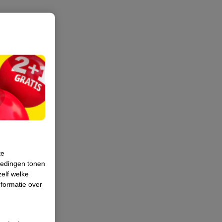
te
iedingen tonen
zelf welke
formatie over