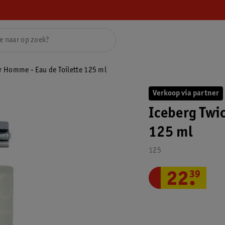
r Homme - Eau de Toilette 125 ml
Verkoop via partner
Iceberg Twi
125 ml
125
22
.
39