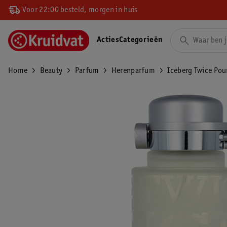
Voor 22:00 besteld, morgen in huis
Acties
Categorieën
Home
Beauty
Parfum
Herenparfum
Iceberg Twice Pou