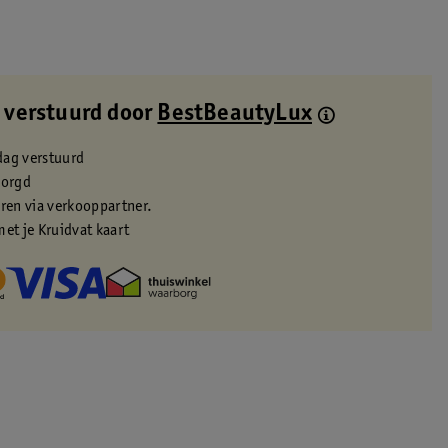
 verstuurd door
BestBeautyLux
dag verstuurd
zorgd
eren via verkooppartner.
met je Kruidvat kaart