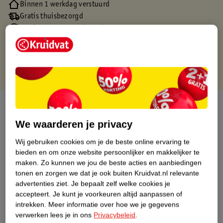
Binnen 1 werkdag verstuurd
Gratis thuisbezorgd
Gratis retourneren via verkooppartner.
Gratis punten met je Kruidvat kaart
Over dit product
We waarderen je privacy
Productinformatie
Wij gebruiken cookies om je de beste online ervaring te
bieden en om onze website persoonlijker en makkelijker te
Nature Impact Score
maken.
Zo kunnen we jou de beste acties en aanbiedingen
tonen en zorgen we dat je ook buiten Kruidvat.nl relevante
Dit product heeft (nog) geen Nature
advertenties ziet.
Je bepaalt zelf welke cookies je
Impact Score.
accepteert.
Je kunt je voorkeuren altijd aanpassen of
Meer informatie
intrekken.
Meer informatie over hoe we je gegevens
verwerken lees je in ons
Privacybeleid
.