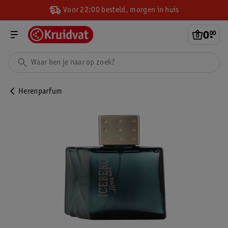
Voor 22:00 besteld, morgen in huis
0
.
00
Herenparfum