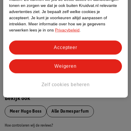
tonen en zorgen we dat je ook buiten Kruidvat.nl relevante
advertenties ziet.
Je bepaalt zelf welke cookies je
Etiketinformatie
accepteert.
Je kunt je voorkeuren altijd aanpassen of
intrekken.
Meer informatie over hoe we je gegevens
verwerken lees je in ons
Privacybeleid
.
Nature Impact Score
Dit product heeft (nog) geen Nature
Impact Score.
Accepteer
Meer informatie
Weigeren
Bestel & Bezorginformatie
Zelf cookies beheren
Bekijk ook
Meer
Hugo Boss
Alle Damesparfum
Hoe controleren wij de reviews?