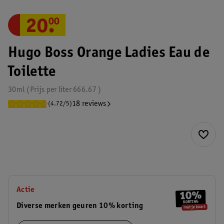
20
.
00
Hugo Boss Orange Ladies Eau de
Toilette
30ml
Prijs per
liter
666.67
18 reviews
(4.72/5)
Actie
Diverse merken geuren 10% korting