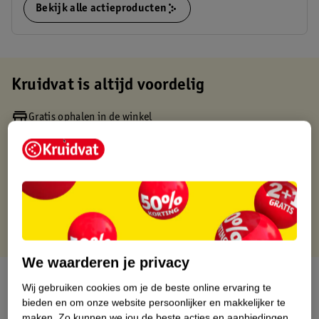
Bekijk alle actieproducten
Kruidvat is altijd voordelig
Gratis ophalen in de winkel
Op werkdagen voor 22:00 uur besteld, volgende dag in huis
Gratis thuisbezorgd vanaf 50.00
Gratis retourneren binnen 30 dagen
Gratis punten met je Kruidvat kaart
We waarderen je privacy
Over dit product
Wij gebruiken cookies om je de beste online ervaring te
bieden en om onze website persoonlijker en makkelijker te
Productinformatie
maken.
Zo kunnen we jou de beste acties en aanbiedingen