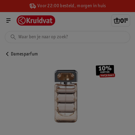
Voor 22:00 besteld, morgen in huis
0
.
00
Damesparfum