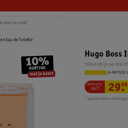
on Eau de Toilette
Hugo Boss I
100ml
Prijs per
liter
2
31 
(4.68/5)
Adviesprijs*
29
.
99
84
.
00
* aanbevolen verkooppr