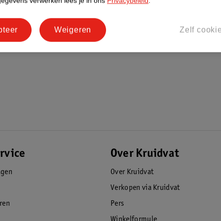
gegevens verwerken lees je in ons
Privacybeleid
.
pteer
Weigeren
Zelf cooki
rvice
Over Kruidvat
agen
Over Kruidvat
Verkopen via Kruidvat
eren
Pers
Winkelformule