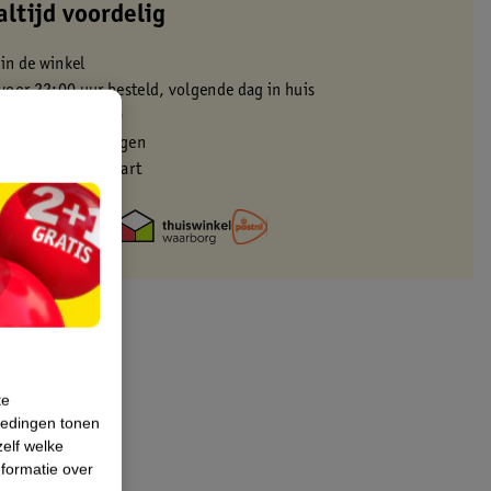
altijd voordelig
 in de winkel
oor 22:00 uur besteld, volgende dag in huis
zorgd vanaf 50.00
eren binnen 30 dagen
met je Kruidvat kaart
te
iedingen tonen
zelf welke
formatie over