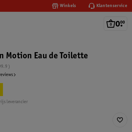
Winkels
Klantenservice
0
.
00
n Motion Eau de Toilette
99.9
reviews
ijs leverancier