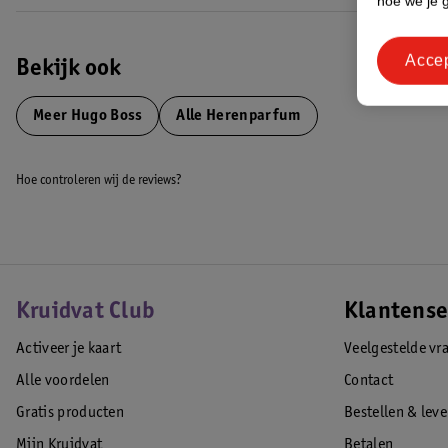
hoe we je 
Acce
Bekijk ook
Meer
Hugo Boss
Alle Herenparfum
Hoe controleren wij de reviews?
Kruidvat Club
Klantense
Activeer je kaart
Veelgestelde vr
Alle voordelen
Contact
Gratis producten
Bestellen & lev
Mijn Kruidvat
Betalen