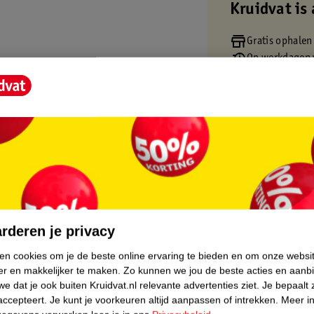
Kruidvat is 
Gratis ophalen
Op werkdagen v
Gratis thuisbe
Gratis retourn
Gratis punten 
core.
rderen je privacy
ken cookies om je de beste online ervaring te bieden en om onze websi
er en makkelijker te maken.
Zo kunnen we jou de beste acties en aanb
e dat je ook buiten Kruidvat.nl relevante advertenties ziet.
Je bepaalt 
accepteert.
Je kunt je voorkeuren altijd aanpassen of intrekken.
Meer in