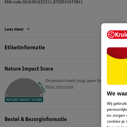
EAN code:3616301623311,8720574572841
Lees meer
Etiketinformatie
Nature Impact Score
Dit product heeft (nog) geen Nature Impact S
Meer informatie
We waa
Wij gebrui
persoonlijk
en zorgen w
Bestel & Bezorginformatie
cookies je 