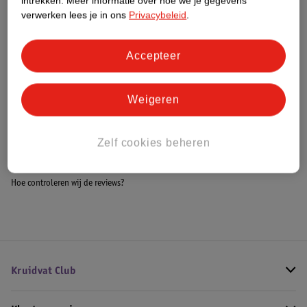
intrekken.
Meer informatie over hoe we je gegevens
Meer informatie
verwerken lees je in ons
Privacybeleid
.
Accepteer
Bestel & Bezorginformatie
Weigeren
Bekijk ook
Zelf cookies beheren
Meer
Huggies
Alle Zwemluiers
Hoe controleren wij de reviews?
Kruidvat Club