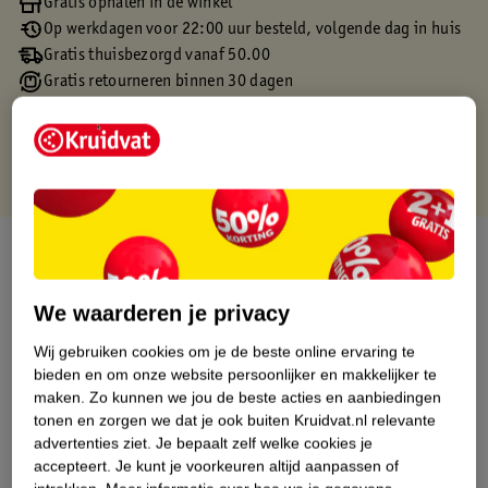
Gratis ophalen in de winkel
Op werkdagen voor 22:00 uur besteld, volgende dag in huis
Gratis thuisbezorgd vanaf 50.00
Gratis retourneren binnen 30 dagen
Gratis punten met je Kruidvat kaart
Over dit product
Productinformatie
We waarderen je privacy
Wij gebruiken cookies om je de beste online ervaring te
Etiketinformatie
bieden en om onze website persoonlijker en makkelijker te
maken.
Zo kunnen we jou de beste acties en aanbiedingen
tonen en zorgen we dat je ook buiten Kruidvat.nl relevante
Nature Impact Score
advertenties ziet.
Je bepaalt zelf welke cookies je
Dit product heeft (nog) geen Nature
accepteert.
Je kunt je voorkeuren altijd aanpassen of
Impact Score.