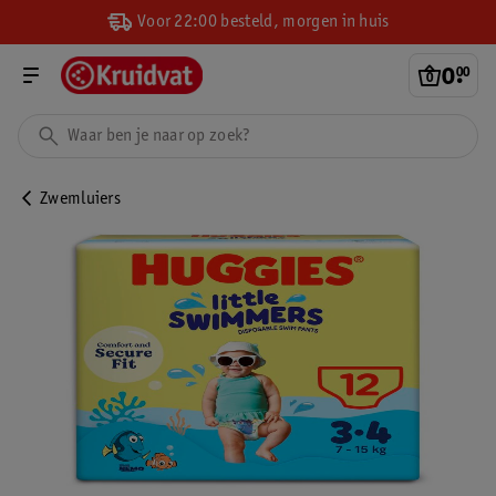
Voor 22:00 besteld, morgen in huis
0
.
00
Zwemluiers