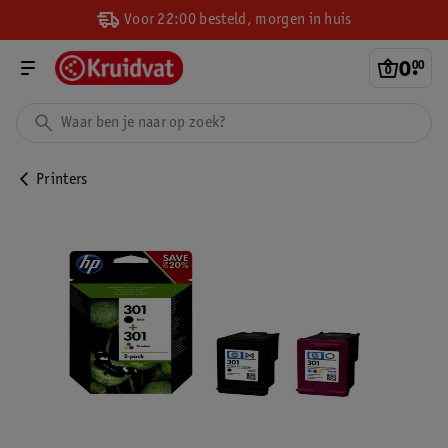
Voor 22:00 besteld, morgen in huis
0
.
00
Printers