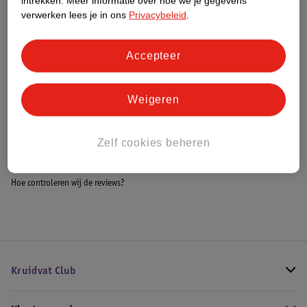
intrekken.
Meer informatie over hoe we je gegevens
Meer informatie
verwerken lees je in ons
Privacybeleid
.
Accepteer
Bestel & Bezorginformatie
Weigeren
Bekijk ook
Zelf cookies beheren
Meer
HP
Alle Printers
Hoe controleren wij de reviews?
Kruidvat Club