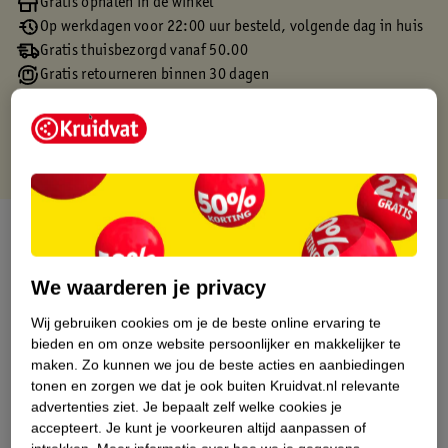
Gratis ophalen in de winkel
Op werkdagen voor 22:00 uur besteld, volgende dag in huis
Gratis thuisbezorgd vanaf 50.00
Gratis retourneren binnen 30 dagen
Gratis punten met je Kruidvat kaart
Over dit product
Productinformatie
We waarderen je privacy
Wij gebruiken cookies om je de beste online ervaring te
Etiketinformatie
bieden en om onze website persoonlijker en makkelijker te
maken.
Zo kunnen we jou de beste acties en aanbiedingen
tonen en zorgen we dat je ook buiten Kruidvat.nl relevante
Nature Impact Score
advertenties ziet.
Je bepaalt zelf welke cookies je
Dit product heeft (nog) geen Nature
accepteert.
Je kunt je voorkeuren altijd aanpassen of
Impact Score.