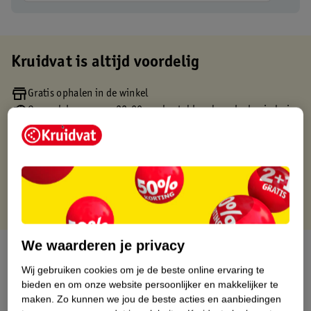
Kruidvat is altijd voordelig
Gratis ophalen in de winkel
Op werkdagen voor 22:00 uur besteld, volgende dag in huis
Gratis thuisbezorgd vanaf 50.00
Gratis retourneren binnen 30 dagen
Gratis punten met je Kruidvat kaart
We waarderen je privacy
Over dit product
Wij gebruiken cookies om je de beste online ervaring te
Productinformatie
bieden en om onze website persoonlijker en makkelijker te
maken.
Zo kunnen we jou de beste acties en aanbiedingen