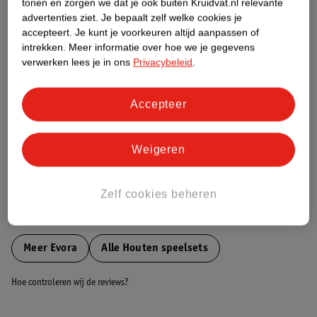
tonen en zorgen we dat je ook buiten Kruidvat.nl relevante
Etiketinformatie
advertenties ziet.
Je bepaalt zelf welke cookies je
accepteert.
Je kunt je voorkeuren altijd aanpassen of
intrekken.
Meer informatie over hoe we je gegevens
Nature Impact Score
verwerken lees je in ons
Privacybeleid
.
Dit product heeft (nog) geen Nature
Impact Score.
Accepteer
Meer informatie
Weigeren
Bestel & Bezorginformatie
Zelf cookies beheren
Bekijk ook
Meer
Evora
Alle Houten speelsets
Hoe controleren wij de reviews?