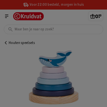
Voor 22:00 besteld, morgen in huis
0
.
00
Houten speelsets