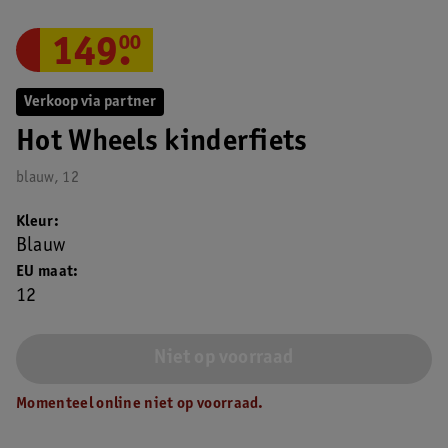
149
.
00
Verkoop via partner
Hot Wheels kinderfiets
blauw, 12
Kleur
Blauw
EU maat
12
Niet op voorraad
Momenteel online niet op voorraad.