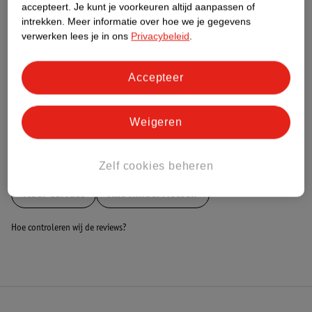
Nature Impact Score
accepteert.
Je kunt je voorkeuren altijd aanpassen of
intrekken.
Meer informatie over hoe we je gegevens
Dit product heeft (nog) geen Nature
verwerken lees je in ons
Privacybeleid
.
Impact Score.
Meer informatie
Accepteer
Bestel & Bezorginformatie
Weigeren
Bekijk ook
Zelf cookies beheren
Meer
Carratt
Alle Kinderfietsen
Hoe controleren wij de reviews?