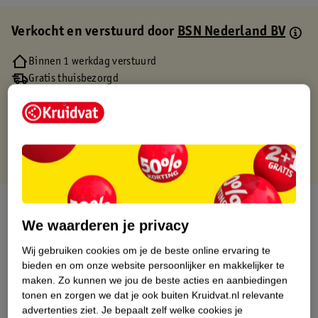
Verkocht en verstuurd door
BSN Nederland BV
Binnen 1 werkdag verstuurd
Gratis thuisbezorgd
Gratis retourneren via verkooppartner.
Gratis punten met je Kruidvat kaart
Over dit product
We waarderen je privacy
Productinformatie
Wij gebruiken cookies om je de beste online ervaring te
bieden en om onze website persoonlijker en makkelijker te
Etiketinformatie
maken.
Zo kunnen we jou de beste acties en aanbiedingen
tonen en zorgen we dat je ook buiten Kruidvat.nl relevante
advertenties ziet.
Je bepaalt zelf welke cookies je