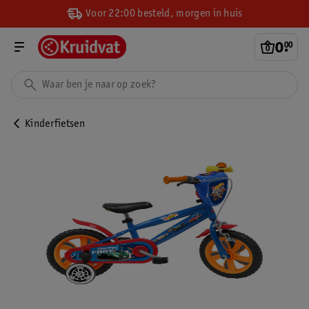
Voor 22:00 besteld, morgen in huis
0
.
00
Kinderfietsen