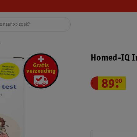
t
Homed-IQ In
89
.
00