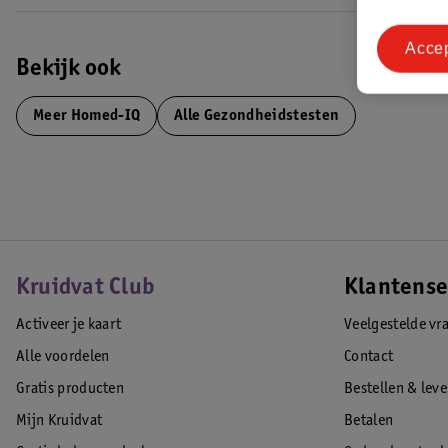
aanvullend onderzoek bij een arts nodig.
Acce
Wat zit er in de testkit?
Bekijk ook
• Materialen voor bloedafname (prikset, kaart)
• Heldere instructies
Meer
Homed-IQ
Alle Gezondheidstesten
• Veilige retourverpakking
EAN code:8721143301640,8721143301176
Kruidvat Club
Klantense
Activeer je kaart
Veelgestelde vr
Alle voordelen
Contact
Gratis producten
Bestellen & lev
Mijn Kruidvat
Betalen