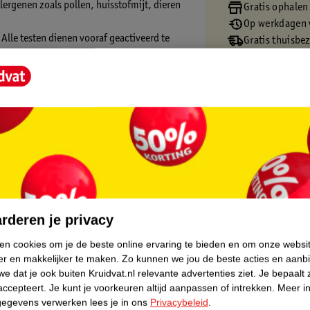
allergenen zoals pollen, huisstofmijt, dieren
Gratis ophalen
Op werkdagen v
 Alle testen dienen vooraf geactiveerd te
Gratis thuisbe
Gratis retourn
Gratis punten 
core.
rderen je privacy
rug in de bijgeleverde retourenvelop. In het
ken cookies om je de beste online ervaring te bieden en om onze websi
enen. Je ontvangt een uitgebreid resultaat
er en makkelijker te maken.
Zo kunnen we jou de beste acties en aanb
e dat je ook buiten Kruidvat.nl relevante advertenties ziet.
Je bepaalt 
accepteert.
Je kunt je voorkeuren altijd aanpassen of intrekken.
Meer in
gegevens verwerken lees je in ons
Privacybeleid
.
r voor een officiële diagnose is altijd