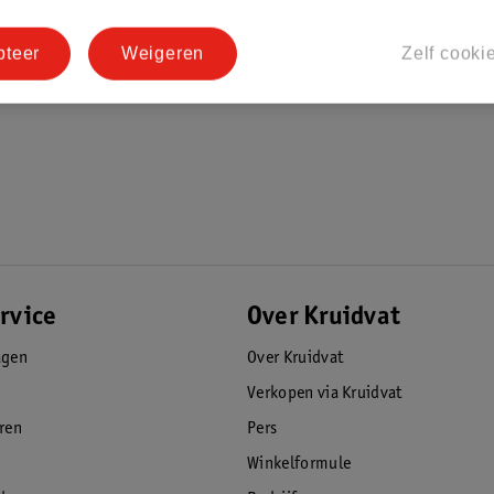
pteer
Weigeren
Zelf cooki
rvice
Over Kruidvat
agen
Over Kruidvat
Verkopen via Kruidvat
eren
Pers
Winkelformule