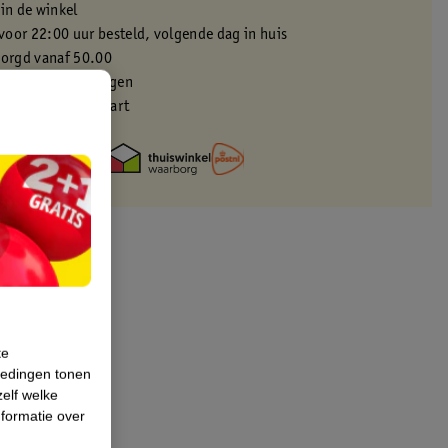
 in de winkel
oor 22:00 uur besteld, volgende dag in huis
zorgd vanaf 50.00
eren binnen 30 dagen
met je Kruidvat kaart
te
iedingen tonen
zelf welke
formatie over