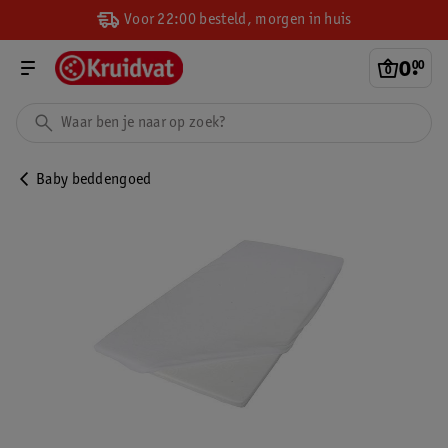
Voor 22:00 besteld, morgen in huis
0
.
00
Baby beddengoed