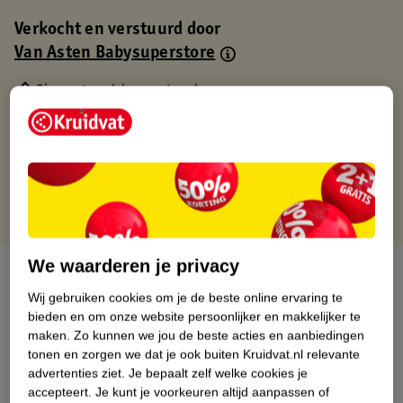
Verkocht en verstuurd door
Van Asten Babysuperstore
Binnen 1 werkdag verstuurd
Gratis thuisbezorgd
Gratis retourneren via verkooppartner.
Gratis punten met je Kruidvat kaart
We waarderen je privacy
Over dit product
Wij gebruiken cookies om je de beste online ervaring te
Productinformatie
bieden en om onze website persoonlijker en makkelijker te
maken.
Zo kunnen we jou de beste acties en aanbiedingen
tonen en zorgen we dat je ook buiten Kruidvat.nl relevante
Nature Impact Score
advertenties ziet.
Je bepaalt zelf welke cookies je
accepteert.
Je kunt je voorkeuren altijd aanpassen of
Dit product heeft (nog) geen Nature