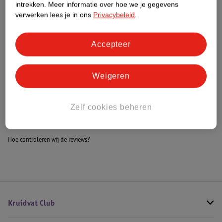
intrekken.
Meer informatie over hoe we je gegevens
Impact Score.
verwerken lees je in ons
Privacybeleid
.
Meer informatie
Accepteer
Bestel & Bezorginformatie
Weigeren
Bekijk ook
Zelf cookies beheren
Alle Baby beddengoed
Hoe controleren wij de reviews?
Kruidvat Club