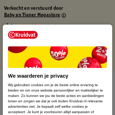
Verkocht en verstuurd door
Baby en Tiener Megastore
Binnen 1 werkdag verstuurd
Gratis thuisbezorgd
Gratis retourneren via verkooppartner.
Gratis punten met je Kruidvat kaart
We waarderen je privacy
Over dit product
Wij gebruiken cookies om je de beste online ervaring te
Productinformatie
bieden en om onze website persoonlijker en makkelijker te
maken.
Zo kunnen we jou de beste acties en aanbiedingen
tonen en zorgen we dat je ook buiten Kruidvat.nl relevante
Nature Impact Score
advertenties ziet.
Je bepaalt zelf welke cookies je
accepteert.
Je kunt je voorkeuren altijd aanpassen of
Dit product heeft (nog) geen Nature