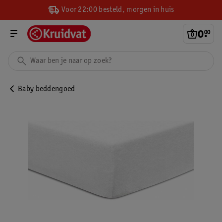
Voor 22:00 besteld, morgen in huis
0
.
00
Baby beddengoed