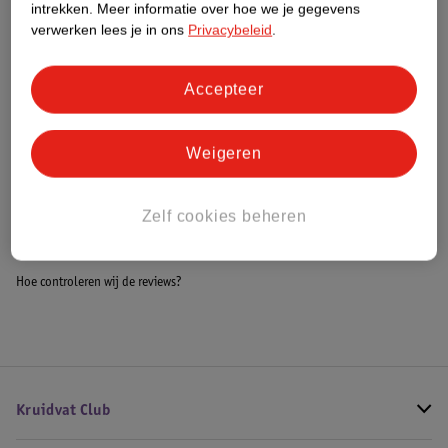
intrekken.
Meer informatie over hoe we je gegevens
Impact Score.
verwerken lees je in ons
Privacybeleid
.
Meer informatie
Accepteer
Bestel & Bezorginformatie
Weigeren
Bekijk ook
Zelf cookies beheren
Alle Baby beddengoed
Hoe controleren wij de reviews?
Kruidvat Club