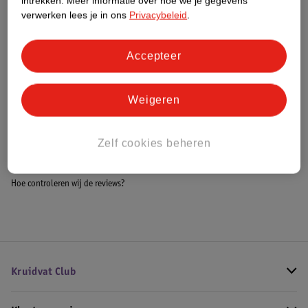
intrekken.
Meer informatie over hoe we je gegevens
Meer informatie
verwerken lees je in ons
Privacybeleid
.
Accepteer
Bestel & Bezorginformatie
Weigeren
Bekijk ook
Zelf cookies beheren
Alle Hondenmanden en kussens
Hoe controleren wij de reviews?
Kruidvat Club