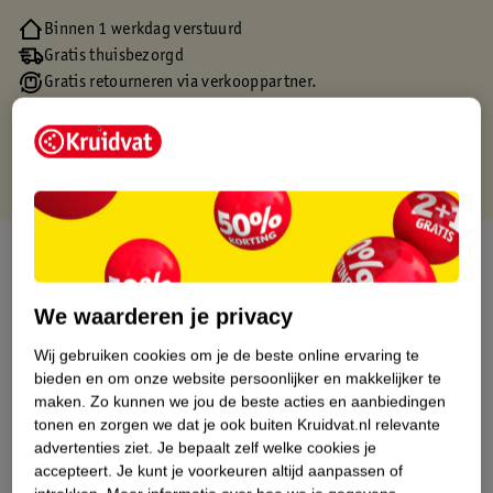
Binnen 1 werkdag verstuurd
Gratis thuisbezorgd
Gratis retourneren via verkooppartner.
Gratis punten met je Kruidvat kaart
Over dit product
Productinformatie
We waarderen je privacy
Wij gebruiken cookies om je de beste online ervaring te
Etiketinformatie
bieden en om onze website persoonlijker en makkelijker te
maken.
Zo kunnen we jou de beste acties en aanbiedingen
tonen en zorgen we dat je ook buiten Kruidvat.nl relevante
Nature Impact Score
advertenties ziet.
Je bepaalt zelf welke cookies je
Dit product heeft (nog) geen Nature
accepteert.
Je kunt je voorkeuren altijd aanpassen of
Impact Score.