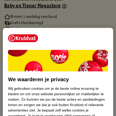
Baby en Tiener Megastore
Binnen 1 werkdag verstuurd
Gratis thuisbezorgd
Gratis retourneren via verkooppartner.
Gratis punten met je Kruidvat kaart
Over dit product
We waarderen je privacy
Productinformatie
Wij gebruiken cookies om je de beste online ervaring te
bieden en om onze website persoonlijker en makkelijker te
Etiketinformatie
maken.
Zo kunnen we jou de beste acties en aanbiedingen
tonen en zorgen we dat je ook buiten Kruidvat.nl relevante
advertenties ziet.
Je bepaalt zelf welke cookies je
Nature Impact Score
accepteert.
Je kunt je voorkeuren altijd aanpassen of