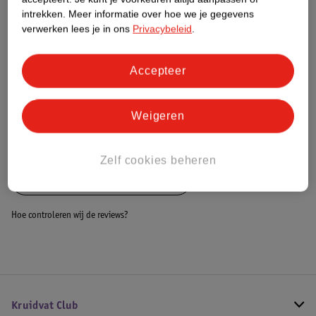
Dit product heeft (nog) geen Nature
intrekken.
Meer informatie over hoe we je gegevens
Impact Score.
verwerken lees je in ons
Privacybeleid
.
Meer informatie
Accepteer
Bestel & Bezorginformatie
Weigeren
Bekijk ook
Zelf cookies beheren
Alle Hondenmanden en kussens
Hoe controleren wij de reviews?
Kruidvat Club