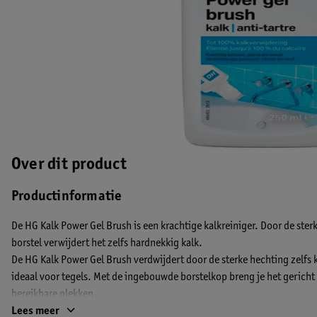
Over dit product
Productinformatie
De HG Kalk Power Gel Brush is een krachtige kalkreiniger. Door de st
borstel verwijdert het zelfs hardnekkig kalk.
De HG Kalk Power Gel Brush verdwijdert door de sterke hechting zelfs k
ideaal voor tegels. Met de ingebouwde borstelkop breng je het gericht
bereikbare plekken.
EAN code:8711577304355
Lees meer