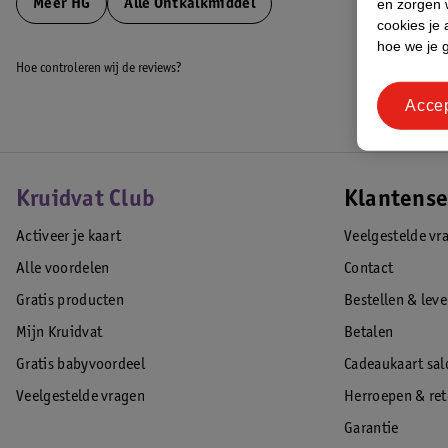
en zorgen w
Meer
HG
Alle Ontkalkmiddel
cookies je 
hoe we je 
Hoe controleren wij de reviews?
Acce
Kruidvat Club
Klantense
Activeer je kaart
Veelgestelde vr
Alle voordelen
Contact
Gratis producten
Bestellen & lev
Mijn Kruidvat
Betalen
Gratis babyvoordeel
Cadeaukaart sal
Veelgestelde vragen
Herroepen & re
Garantie