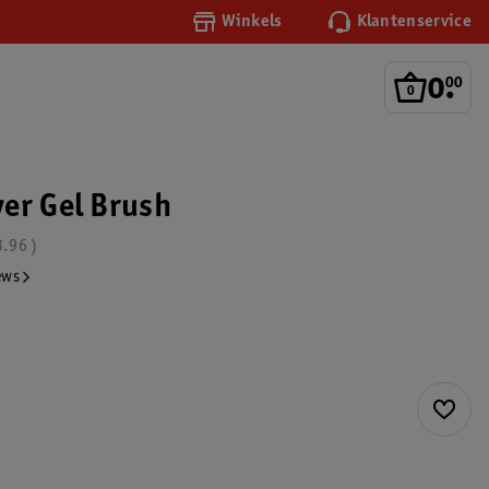
Winkels
Klantenservice
0
.
00
er Gel Brush
3.96
ews