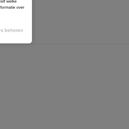
zelf welke
formatie over
es beheren