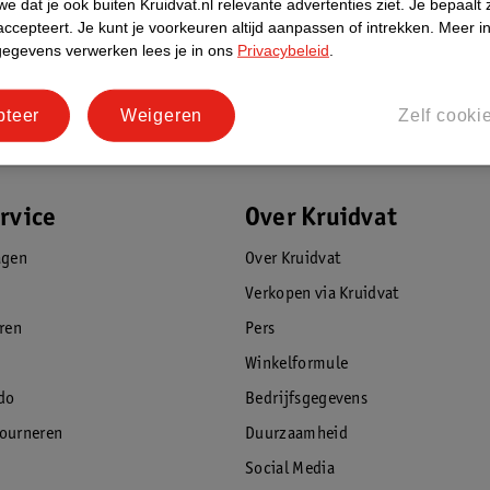
e dat je ook buiten Kruidvat.nl relevante advertenties ziet.
Je bepaalt 
accepteert.
Je kunt je voorkeuren altijd aanpassen of intrekken.
Meer in
gegevens verwerken lees je in ons
Privacybeleid
.
pteer
Weigeren
Zelf cooki
rvice
Over Kruidvat
agen
Over Kruidvat
Verkopen via Kruidvat
eren
Pers
Winkelformule
do
Bedrijfsgegevens
tourneren
Duurzaamheid
Social Media