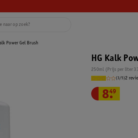
alk Power Gel Brush
HG Kalk Pow
250ml
Prijs per
liter
3
2 revi
(3/5)
8
.
49