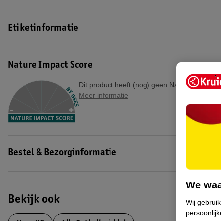
Etiketinformatie
Nature Impact Score
Dit product heeft (nog) geen Nature Impact S
Meer informatie
Bestel & Bezorginformatie
We waa
Bekijk ook
Wij gebrui
persoonlijk