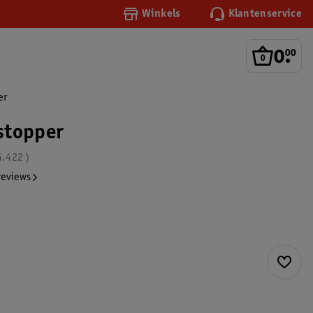
Winkels
Klantenservice
0
.
00
er
stopper
4.422
reviews