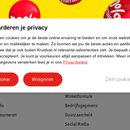
rderen je privacy
ken cookies om je de beste online ervaring te bieden en om onze websi
er en makkelijker te maken.
Zo kunnen we jou de beste acties en aanb
e dat je ook buiten Kruidvat.nl relevante advertenties ziet.
Je bepaalt 
accepteert.
Je kunt je voorkeuren altijd aanpassen of intrekken.
Meer in
rvice
Over Kruidvat
gegevens verwerken lees je in ons
Privacybeleid
.
agen
Over Kruidvat
Verkopen via Kruidvat
pteer
Weigeren
Zelf cooki
eren
Pers
Winkelformule
do
Bedrijfsgegevens
tourneren
Duurzaamheid
Social Media