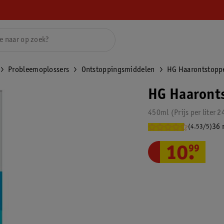
Probleemoplossers
Ontstoppingsmiddelen
HG Haarontstopp
HG Haaront
450ml
Prijs per
liter
2
36 
(4.53/5)
10
.
99