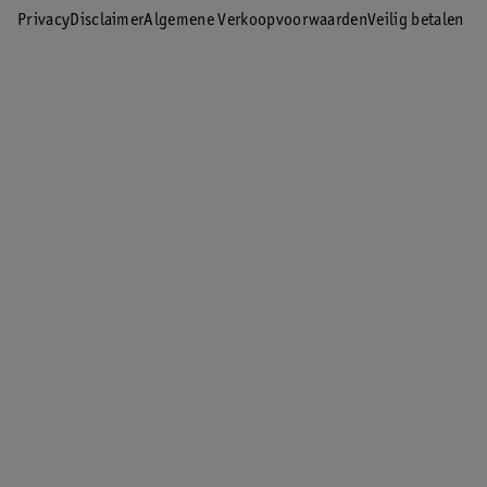
Privacy
Disclaimer
Algemene Verkoopvoorwaarden
Veilig betalen