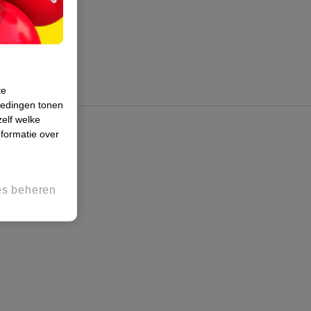
te
iedingen tonen
zelf welke
formatie over
es beheren