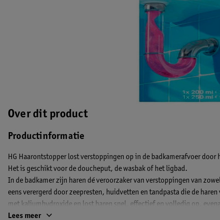
Over dit product
Productinformatie
HG Haarontstopper lost verstoppingen op in de badkamerafvoer door h
Het is geschikt voor de doucheput, de wasbak of het ligbad.
In de badkamer zijn haren dé veroorzaker van verstoppingen van zowel
eens verergerd door zeepresten, huidvetten en tandpasta die de haren 
met kaliumhydroxide en lost haren snel, effectief en volledig op, even
Lees meer