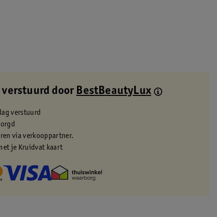
 verstuurd door
BestBeautyLux
dag verstuurd
zorgd
eren via verkooppartner.
met je Kruidvat kaart