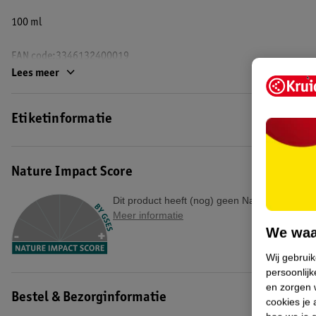
100 ml
EAN code:3346132400019
Lees meer
Etiketinformatie
Nature Impact Score
Dit product heeft (nog) geen Nature Impact S
Meer informatie
We waa
Wij gebrui
persoonlijk
en zorgen w
Bestel & Bezorginformatie
cookies je 