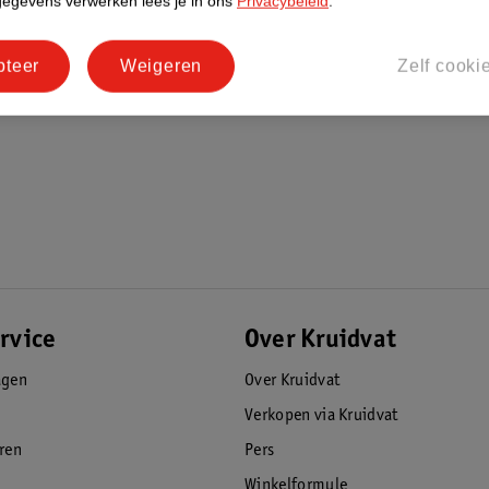
gegevens verwerken lees je in ons
Privacybeleid
.
pteer
Weigeren
Zelf cooki
rvice
Over Kruidvat
agen
Over Kruidvat
Verkopen via Kruidvat
eren
Pers
Winkelformule