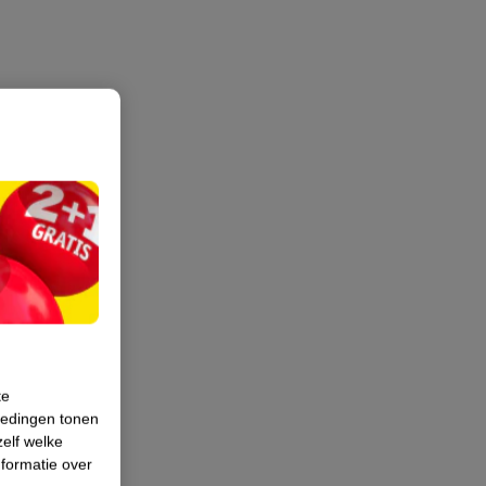
te
iedingen tonen
zelf welke
formatie over