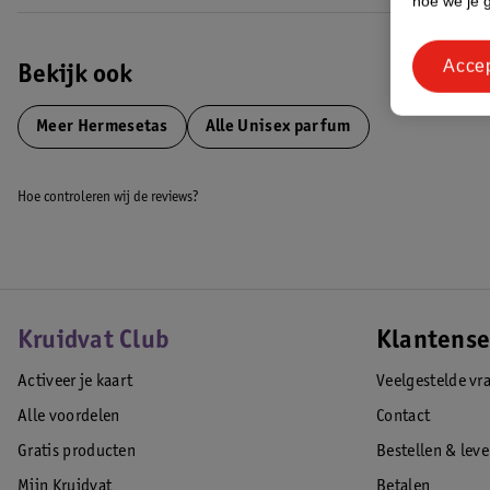
hoe we je 
Acce
Bekijk ook
Meer
Hermesetas
Alle Unisex parfum
Hoe controleren wij de reviews?
Kruidvat Club
Klantense
Activeer je kaart
Veelgestelde vr
Alle voordelen
Contact
Gratis producten
Bestellen & lev
Mijn Kruidvat
Betalen