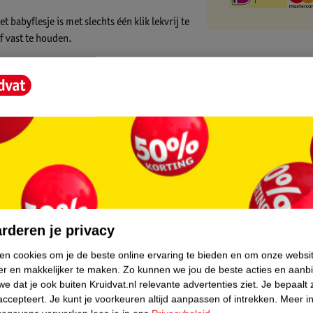
babyflesje is met slechts één klik lekvrij te
f vast te houden.
iaal PPSU, wat wordt gebruikt in de
en kan hij in de magnetron.
gepatenteerd klik-openingssysteem (in plaats
r te maken. Ook kan je baby de Hegen
core.
rderen je privacy
ken cookies om je de beste online ervaring te bieden en om onze websi
er en makkelijker te maken.
Zo kunnen we jou de beste acties en aanb
e dat je ook buiten Kruidvat.nl relevante advertenties ziet.
Je bepaalt 
accepteert.
Je kunt je voorkeuren altijd aanpassen of intrekken.
Meer in