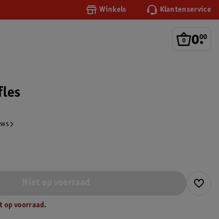
Winkels
Klantenservice
0
.
00
fles
ews
Niet op voorraad
t op voorraad.