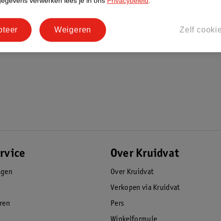
gegevens verwerken lees je in ons
Privacybeleid
.
pteer
Weigeren
Zelf cooki
rvice
Over Kruidvat
agen
Over Kruidvat
Verkopen via Kruidvat
eren
Pers
Winkelformule