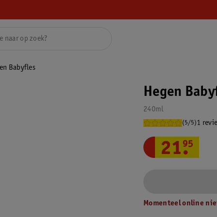
en Babyfles
Hegen Baby
240ml
1 revi
(5/5)
21
.
95
Momenteel online nie