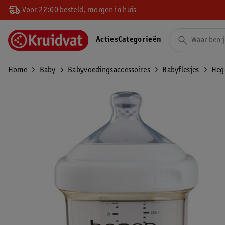
Voor 22:00 besteld, morgen in huis
Acties
Categorieën
Home
Baby
Babyvoedingsaccessoires
Babyflesjes
Heg