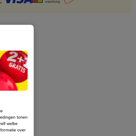
te
iedingen tonen
zelf welke
formatie over