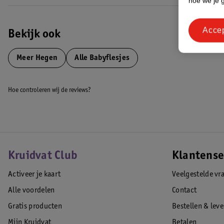
hoe we je 
Acce
Bekijk ook
Meer
Hegen
Alle Babyflesjes
Hoe controleren wij de reviews?
Kruidvat Club
Klantense
Activeer je kaart
Veelgestelde vr
Alle voordelen
Contact
Gratis producten
Bestellen & lev
Mijn Kruidvat
Betalen