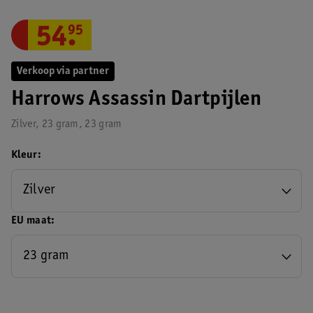
54
.
95
Verkoop via partner
Harrows Assassin Dartpijlen
Zilver, 23 gram, 23 gram
Kleur
Zilver
EU maat
23 gram