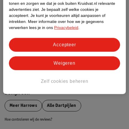
tonen en zorgen we dat je ook buiten Kruidvat.nl relevante
advertenties ziet.
Je bepaalt zelf welke cookies je
Etiketinformatie
accepteert.
Je kunt je voorkeuren altijd aanpassen of
intrekken.
Meer informatie over hoe we je gegevens
Nature Impact Score
verwerken lees je in ons
Privacybeleid
.
Dit product heeft (nog) geen Nature
Impact Score.
Accepteer
Meer informatie
Weigeren
Bestel & Bezorginformatie
Zelf cookies beheren
Bekijk ook
Meer
Harrows
Alle Dartpijlen
Hoe controleren wij de reviews?