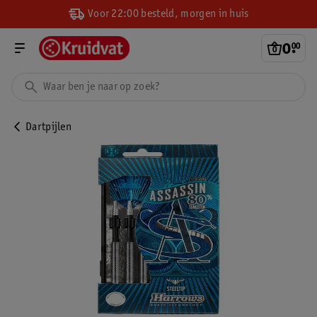
Voor 22:00 besteld, morgen in huis
0
.
00
Dartpijlen