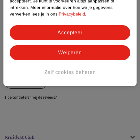
accepteert.
Je kunt je voorkeuren altijd aanpassen of
Dit product heeft (nog) geen Nature
intrekken.
Meer informatie over hoe we je gegevens
Impact Score.
verwerken lees je in ons
Privacybeleid
.
Meer informatie
Accepteer
Bestel & Bezorginformatie
Weigeren
Bekijk ook
Zelf cookies beheren
Alle Dartpijlen
Hoe controleren wij de reviews?
Kruidvat Club