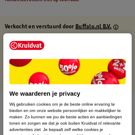
Momenteel online niet op voorraad.
Verkocht en verstuurd door
Buffalo.nl B.V.
Binnen 1 werkdag verstuurd
Gratis thuisbezorgd
Gratis retourneren via verkooppartner.
Gratis punten met je Kruidvat kaart
We waarderen je privacy
Over dit product
Wij gebruiken cookies om je de beste online ervaring te
bieden en om onze website persoonlijker en makkelijker te
Productinformatie
maken.
Zo kunnen we jou de beste acties en aanbiedingen
tonen en zorgen we dat je ook buiten Kruidvat.nl relevante
advertenties ziet.
Je bepaalt zelf welke cookies je
Nature Impact Score