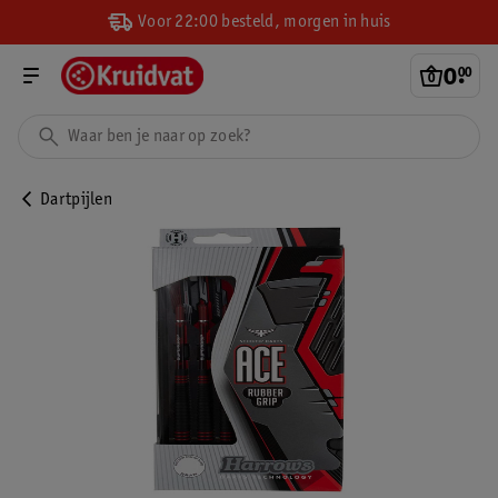
Voor 22:00 besteld, morgen in huis
0
.
00
Dartpijlen