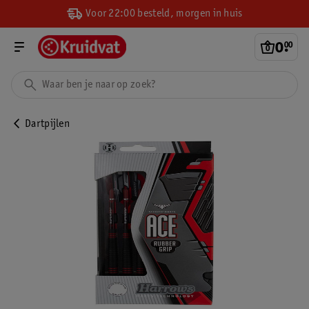
Voor 22:00 besteld, morgen in huis
0
.
00
Dartpijlen