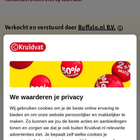
Momenteel online niet op voorraad.
Verkocht en verstuurd door
Buffalo.nl B.V.
Binnen 1 werkdag verstuurd
Gratis thuisbezorgd
Gratis retourneren via verkooppartner.
Gratis punten met je Kruidvat kaart
We waarderen je privacy
Over dit product
Wij gebruiken cookies om je de beste online ervaring te
bieden en om onze website persoonlijker en makkelijker te
Productinformatie
maken.
Zo kunnen we jou de beste acties en aanbiedingen
tonen en zorgen we dat je ook buiten Kruidvat.nl relevante
advertenties ziet.
Je bepaalt zelf welke cookies je
Nature Impact Score