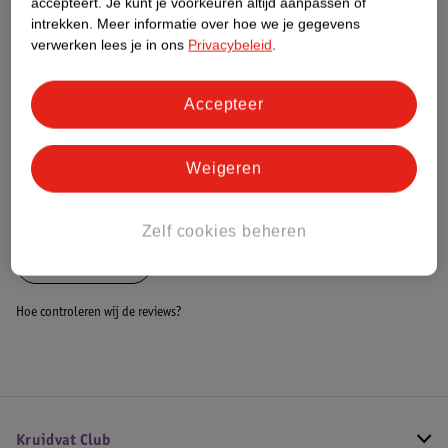
accepteert.
Je kunt je voorkeuren altijd aanpassen of
Dit product heeft (nog) geen Nature
intrekken.
Meer informatie over hoe we je gegevens
Impact Score.
verwerken lees je in ons
Privacybeleid
.
Meer informatie
Accepteer
Bestel & Bezorginformatie
Weigeren
Bekijk ook
Zelf cookies beheren
Alle Dartpijlen
Hoe controleren wij de reviews?
Kruidvat Club