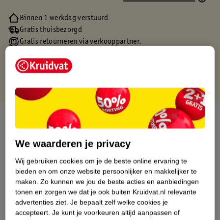
Binnen 1 werkdag verstuurd
Gratis thuisbezorgd
Gratis retourneren via verkooppartner.
Gratis punten met je Kruidvat kaart
Over dit product
Productinformatie
We waarderen je privacy
Wij gebruiken cookies om je de beste online ervaring te
Etiketinformatie
bieden en om onze website persoonlijker en makkelijker te
maken.
Zo kunnen we jou de beste acties en aanbiedingen
tonen en zorgen we dat je ook buiten Kruidvat.nl relevante
Nature Impact Score
advertenties ziet.
Je bepaalt zelf welke cookies je
accepteert.
Je kunt je voorkeuren altijd aanpassen of
Dit product heeft (nog) geen Nature