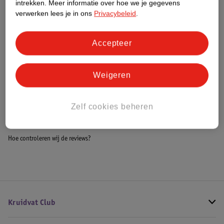
intrekken.
Meer informatie over hoe we je gegevens
Impact Score.
verwerken lees je in ons
Privacybeleid
.
Meer informatie
Accepteer
Bestel & Bezorginformatie
Weigeren
Bekijk ook
Zelf cookies beheren
Alle Wigkussens
Hoe controleren wij de reviews?
Kruidvat Club