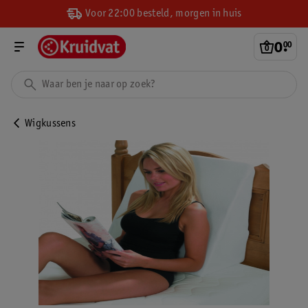
Voor 22:00 besteld, morgen in huis
0
.
00
Wigkussens