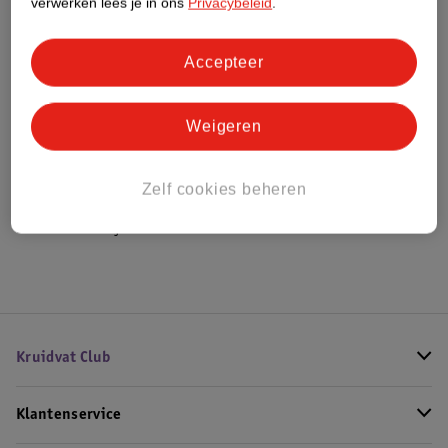
verwerken lees je in ons
Privacybeleid
.
Bestel & Bezorginformatie
Accepteer
Weigeren
Bekijk ook
Meer
Haribo
Alle Drop
Zelf cookies beheren
Hoe controleren wij de reviews?
Kruidvat Club
Klantenservice