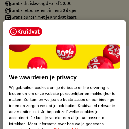
Gratis thuisbezorgd vanaf 50.00
Gratis retourneren binnen 30 dagen
Gratis punten met je Kruidvat kaart
Over dit product
Productinformatie
We waarderen je privacy
Etiketinformatie
Wij gebruiken cookies om je de beste online ervaring te
bieden en om onze website persoonlijker en makkelijker te
maken.
Zo kunnen we jou de beste acties en aanbiedingen
Nature Impact Score
tonen en zorgen we dat je ook buiten Kruidvat.nl relevante
Dit product heeft (nog) geen Nature
advertenties ziet.
Je bepaalt zelf welke cookies je
Impact Score.
accepteert.
Je kunt je voorkeuren altijd aanpassen of
Meer informatie
intrekken.
Meer informatie over hoe we je gegevens