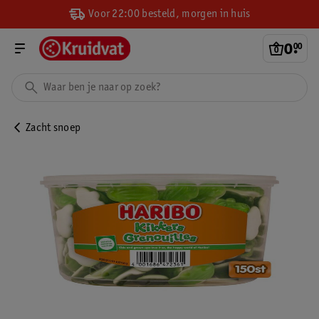
Voor 22:00 besteld, morgen in huis
0
.
00
Zacht snoep