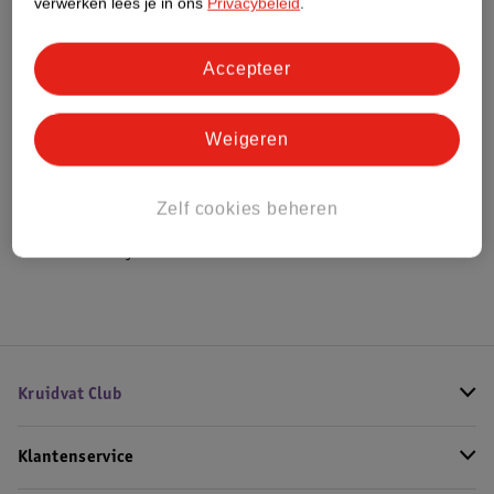
verwerken lees je in ons
Privacybeleid
.
Bestel & Bezorginformatie
Accepteer
Weigeren
Bekijk ook
Meer
Haribo
Alle Zacht snoep
Zelf cookies beheren
Hoe controleren wij de reviews?
Kruidvat Club
Klantenservice