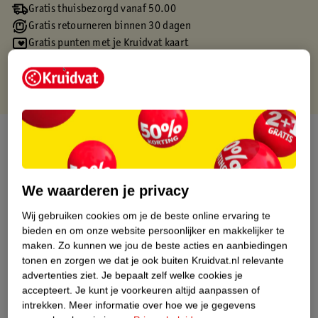
Gratis thuisbezorgd vanaf 50.00
Gratis retourneren binnen 30 dagen
Gratis punten met je Kruidvat kaart
Over dit product
Productinformatie
We waarderen je privacy
Etiketinformatie
Wij gebruiken cookies om je de beste online ervaring te
bieden en om onze website persoonlijker en makkelijker te
maken.
Zo kunnen we jou de beste acties en aanbiedingen
Nature Impact Score
tonen en zorgen we dat je ook buiten Kruidvat.nl relevante
Dit product heeft (nog) geen Nature
advertenties ziet.
Je bepaalt zelf welke cookies je
Impact Score.
accepteert.
Je kunt je voorkeuren altijd aanpassen of
Meer informatie
intrekken.
Meer informatie over hoe we je gegevens