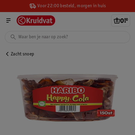
Voor 22:00 besteld, morgen in huis
0
.
00
Zacht snoep