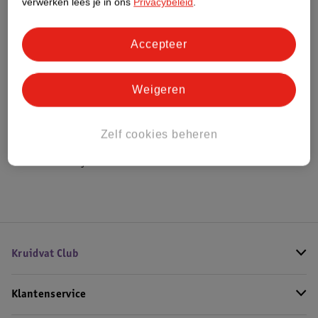
verwerken lees je in ons
Privacybeleid
.
Bestel & Bezorginformatie
Accepteer
Weigeren
Bekijk ook
Meer
Haribo
Alle Zacht snoep
Zelf cookies beheren
Hoe controleren wij de reviews?
Kruidvat Club
Klantenservice