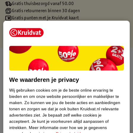
Gratis thuisbezorgd vanaf 50.00
Gratis retourneren binnen 30 dagen
Gratis punten met je Kruidvat kaart
Over dit product
Productinformatie
We waarderen je privacy
Etiketinformatie
Wij gebruiken cookies om je de beste online ervaring te
bieden en om onze website persoonlijker en makkelijker te
maken.
Zo kunnen we jou de beste acties en aanbiedingen
Nature Impact Score
tonen en zorgen we dat je ook buiten Kruidvat.nl relevante
Dit product heeft (nog) geen Nature
advertenties ziet.
Je bepaalt zelf welke cookies je
Impact Score.
accepteert.
Je kunt je voorkeuren altijd aanpassen of
Meer informatie
intrekken.
Meer informatie over hoe we je gegevens