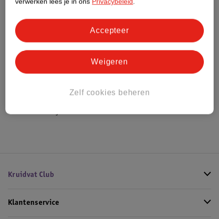
verwerken lees je in ons
Privacybeleid
.
Bestel & Bezorginformatie
Accepteer
Weigeren
Bekijk ook
Meer
Haribo
Alle Zacht snoep
Zelf cookies beheren
Hoe controleren wij de reviews?
Kruidvat Club
Klantenservice