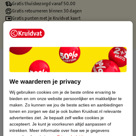
Gratis thuisbezorgd vanaf 50.00
Gratis retourneren binnen 30 dagen
Gratis punten met je Kruidvat kaart
Over dit product
Productinformatie
We waarderen je privacy
Etiketinformatie
Wij gebruiken cookies om je de beste online ervaring te
bieden en om onze website persoonlijker en makkelijker te
maken.
Zo kunnen we jou de beste acties en aanbiedingen
Nature Impact Score
tonen en zorgen we dat je ook buiten Kruidvat.nl relevante
Dit product heeft (nog) geen Nature
advertenties ziet.
Je bepaalt zelf welke cookies je
Impact Score.
accepteert.
Je kunt je voorkeuren altijd aanpassen of
Meer informatie
intrekken.
Meer informatie over hoe we je gegevens