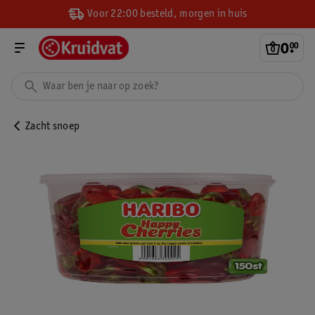
Voor 22:00 besteld, morgen in huis
0
.
00
Zacht snoep