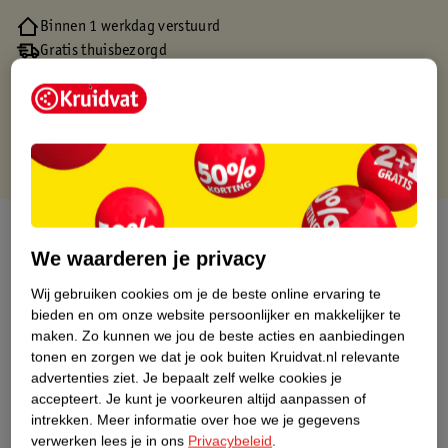
Binnen 1 werkdag verstuurd
Gratis thuisbezorgd
Gratis retourneren via verkooppartner.
Gratis punten met je Kruidvat kaart
Over dit product
We waarderen je privacy
Productinformatie
Wij gebruiken cookies om je de beste online ervaring te
bieden en om onze website persoonlijker en makkelijker te
Nature Impact Score
maken.
Zo kunnen we jou de beste acties en aanbiedingen
tonen en zorgen we dat je ook buiten Kruidvat.nl relevante
Dit product heeft (nog) geen Nature
advertenties ziet.
Je bepaalt zelf welke cookies je
Impact Score.
accepteert.
Je kunt je voorkeuren altijd aanpassen of
Meer informatie
intrekken.
Meer informatie over hoe we je gegevens
verwerken lees je in ons
Privacybeleid
.