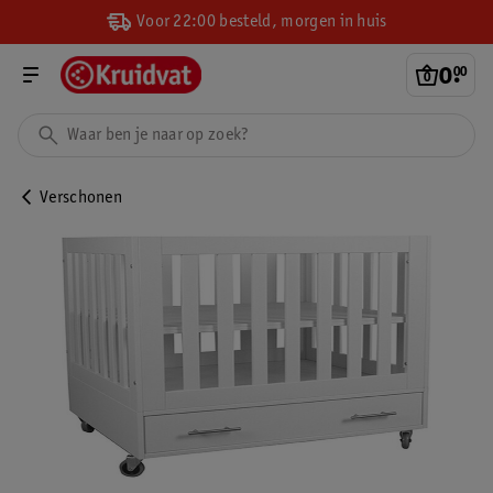
Voor 22:00 besteld, morgen in huis
0
.
00
Verschonen