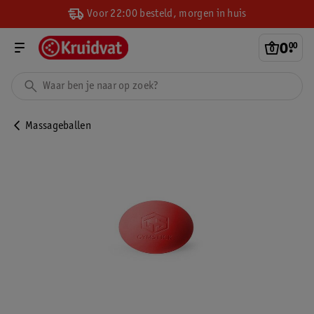
Voor 22:00 besteld, morgen in huis
0
.
00
Massageballen