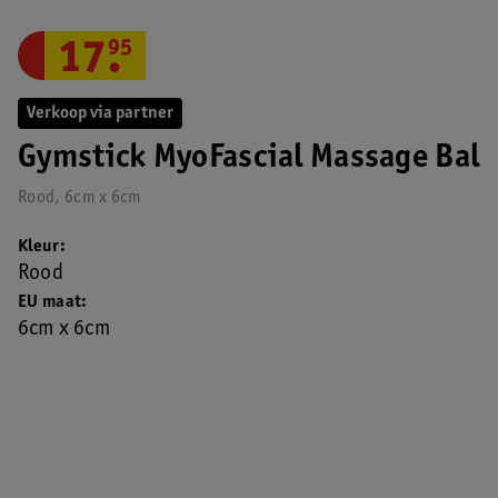
17
.
95
Verkoop via partner
Gymstick MyoFascial Massage Bal
Rood, 6cm x 6cm
Kleur
Rood
EU maat
6cm x 6cm