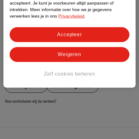
Nature Impact Score
accepteert.
Je kunt je voorkeuren altijd aanpassen of
intrekken.
Meer informatie over hoe we je gegevens
Dit product heeft (nog) geen Nature
verwerken lees je in ons
Privacybeleid
.
Impact Score.
Meer informatie
Accepteer
Bestel & Bezorginformatie
Weigeren
Bekijk ook
Zelf cookies beheren
Meer
Gymstick
Alle Massageballen
Hoe controleren wij de reviews?