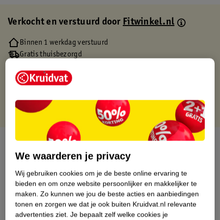
Verkocht en verstuurd door
Fitwinkel.nl
Binnen 1 werkdag verstuurd
Gratis thuisbezorgd
Gratis retourneren via verkooppartner.
Gratis punten met je Kruidvat kaart
Over dit product
We waarderen je privacy
Productinformatie
Wij gebruiken cookies om je de beste online ervaring te
bieden en om onze website persoonlijker en makkelijker te
Etiketinformatie
maken.
Zo kunnen we jou de beste acties en aanbiedingen
tonen en zorgen we dat je ook buiten Kruidvat.nl relevante
advertenties ziet.
Je bepaalt zelf welke cookies je