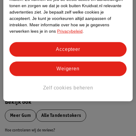
tonen en zorgen we dat je ook buiten Kruidvat.nl relevante
advertenties ziet.
Je bepaalt zelf welke cookies je
Etiketinformatie
accepteert.
Je kunt je voorkeuren altijd aanpassen of
intrekken.
Meer informatie over hoe we je gegevens
verwerken lees je in ons
Privacybeleid
.
Nature Impact Score
Dit product heeft (nog) geen Nature
Impact Score.
Accepteer
Meer informatie
Weigeren
Bestel & Bezorginformatie
Zelf cookies beheren
Bekijk ook
Meer
Gum
Alle Tandenstokers
Hoe controleren wij de reviews?