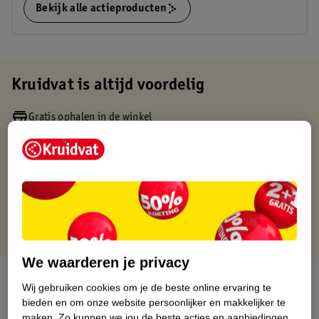
Bekijk alle actieproducten
Kruidvat is altijd voordelig
Gratis ophalen in de winkel
Op werkdagen voor 22:00 uur besteld, volgende dag in huis
Gratis thuisbezorgd vanaf 50.00
Gratis retourneren binnen 30 dagen
Gratis punten met je Kruidvat kaart
We waarderen je privacy
Over dit product
Wij gebruiken cookies om je de beste online ervaring te
bieden en om onze website persoonlijker en makkelijker te
Productinformatie
maken.
Zo kunnen we jou de beste acties en aanbiedingen