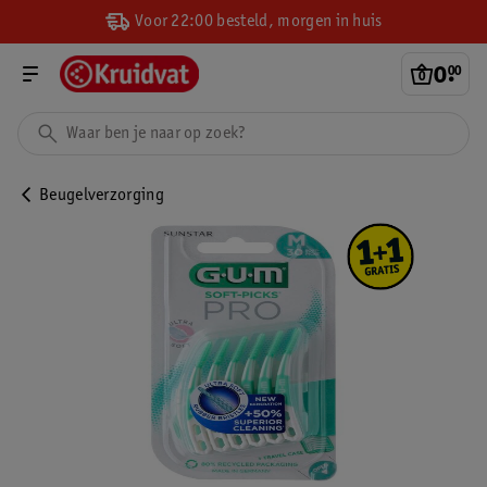
Voor 22:00 besteld, morgen in huis
0
.
00
Beugelverzorging