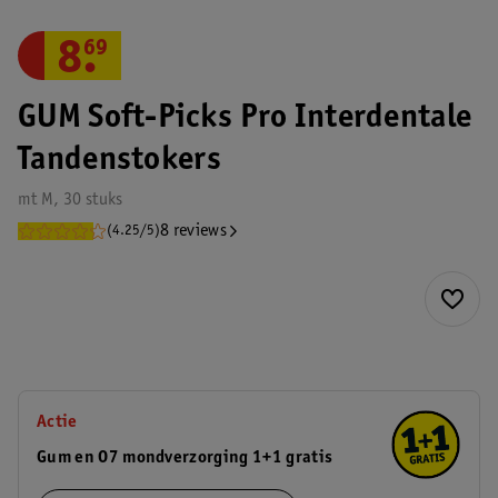
8
.
69
GUM Soft-Picks Pro Interdentale
Tandenstokers
mt M, 30 stuks
8 reviews
(4.25/5)
Actie
Gum en O7 mondverzorging 1+1 gratis