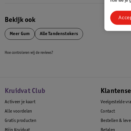
hoe we je 
• Zonder latex, hout en metaal
Acce
Hoe gebruik je GUM Soft-Picks Pro Interdentale Tandenstokers?
Bekijk ook
Steek de tandenstoker recht tussen je tanden en kiezen. Maak zachte
niet in kleine ruimtes.
Meer
Gum
Alle Tandenstokers
EAN code:7630019905824
Hoe controleren wij de reviews?
Kruidvat Club
Klantense
Activeer je kaart
Veelgestelde vr
Alle voordelen
Contact
Gratis producten
Bestellen & lev
Mijn Kruidvat
Betalen