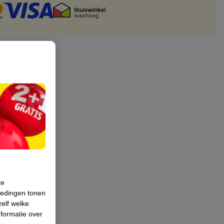
te
iedingen tonen
zelf welke
formatie over