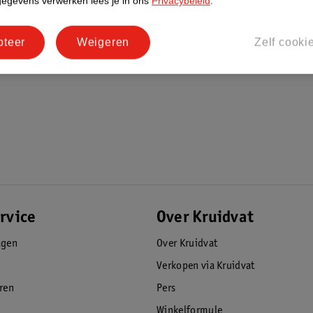
gegevens verwerken lees je in ons
Privacybeleid
.
pteer
Weigeren
Zelf cooki
 heen- en weergaande bewegingen. Forceer
rvice
Over Kruidvat
agen
Over Kruidvat
Verkopen via Kruidvat
eren
Pers
Winkelformule