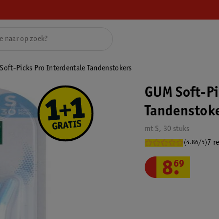
oft-Picks Pro Interdentale Tandenstokers
GUM Soft-Pi
Tandenstok
mt S, 30 stuks
7 r
(4.86/5)
8
.
69