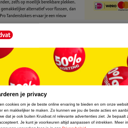
anden, zelfs op moeilijk bereikbare plekken.
 gemakkelijker alternatief voor flossen, dan
 Pro Tandenstokers ervaar je een nieuw
n effectief reinigen daar waar je
 essentieel voor het behoud van een gezond
elijk alle delen van je mond. De rubberen
tale ruimtes, bruggen, orthodontische
core.
:
rderen je privacy
ken cookies om je de beste online ervaring te bieden en om onze websi
er en makkelijker te maken.
Zo kunnen we jou de beste acties en aanb
e dat je ook buiten Kruidvat.nl relevante advertenties ziet.
Je bepaalt 
accepteert.
Je kunt je voorkeuren altijd aanpassen of intrekken.
Meer in