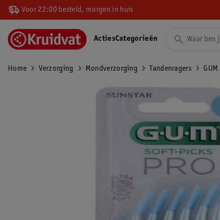
Voor 22:00 besteld, morgen in huis
Acties
Categorieën
Home
Verzorging
Mondverzorging
Tandenragers
GUM S