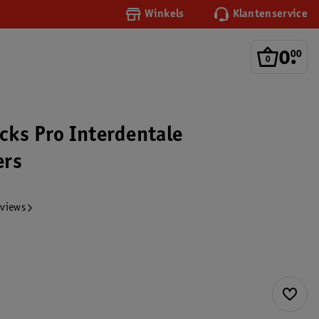
Winkels
Klantenservice
0
.
00
cks Pro Interdentale
ers
eviews