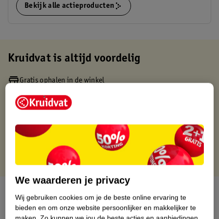
Bekijk alle actieproducten
Kruidvat is altijd voordelig
Gratis ophalen in de winkel
Op werkdagen voor 22:00 uur besteld, volgende dag in huis
Gratis thuisbezorgd vanaf 50.00
Gratis retourneren binnen 30 dagen
Gratis punten met je Kruidvat kaart
We waarderen je privacy
Over dit product
Wij gebruiken cookies om je de beste online ervaring te
bieden en om onze website persoonlijker en makkelijker te
Productinformatie
maken.
Zo kunnen we jou de beste acties en aanbiedingen