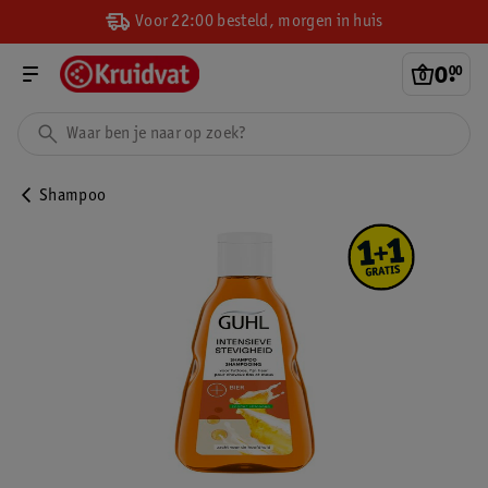
Voor 22:00 besteld, morgen in huis
0
.
00
Shampoo