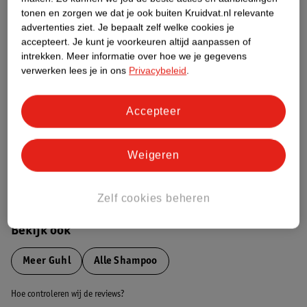
tonen en zorgen we dat je ook buiten Kruidvat.nl relevante
advertenties ziet.
Je bepaalt zelf welke cookies je
Etiketinformatie
accepteert.
Je kunt je voorkeuren altijd aanpassen of
intrekken.
Meer informatie over hoe we je gegevens
verwerken lees je in ons
Privacybeleid
.
Nature Impact Score
Dit product heeft (nog) geen Nature
Impact Score.
Accepteer
Meer informatie
Weigeren
Bestel & Bezorginformatie
Zelf cookies beheren
Bekijk ook
Meer
Guhl
Alle Shampoo
Hoe controleren wij de reviews?