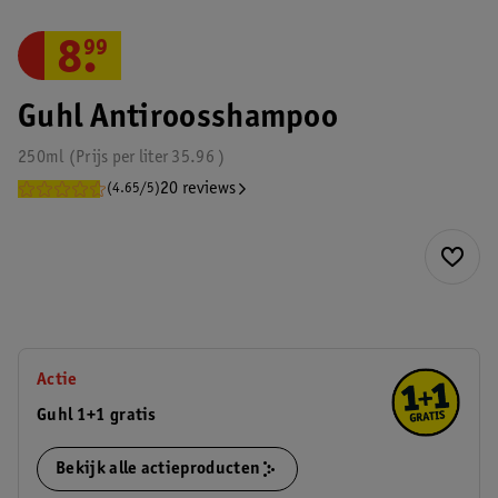
8
.
99
Guhl Antiroosshampoo
250ml
Prijs per
liter
35.96
20 reviews
(4.65/5)
Actie
Guhl 1+1 gratis
Bekijk alle actieproducten