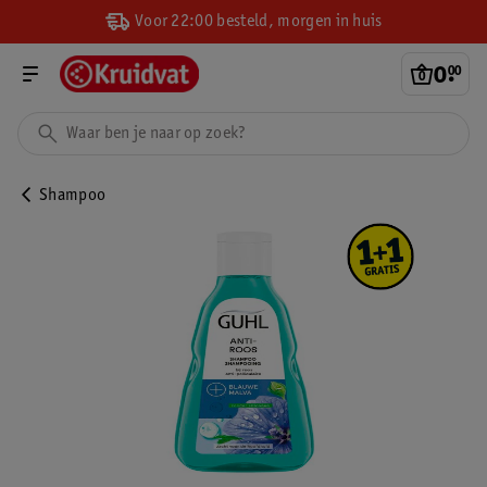
Voor 22:00 besteld, morgen in huis
0
.
00
Shampoo