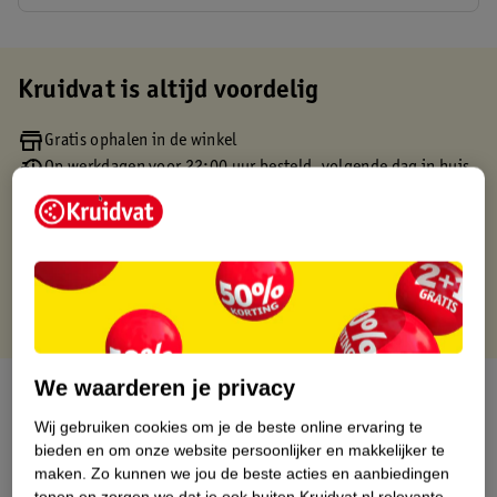
Kruidvat is altijd voordelig
Gratis ophalen in de winkel
Op werkdagen voor 22:00 uur besteld, volgende dag in huis
Gratis thuisbezorgd vanaf 50.00
Gratis retourneren binnen 30 dagen
Gratis punten met je Kruidvat kaart
We waarderen je privacy
Over dit product
Wij gebruiken cookies om je de beste online ervaring te
Productinformatie
bieden en om onze website persoonlijker en makkelijker te
maken.
Zo kunnen we jou de beste acties en aanbiedingen
tonen en zorgen we dat je ook buiten Kruidvat.nl relevante