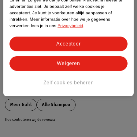
Etiketinformatie
advertenties ziet.
Je bepaalt zelf welke cookies je
accepteert.
Je kunt je voorkeuren altijd aanpassen of
intrekken.
Meer informatie over hoe we je gegevens
Nature Impact Score
verwerken lees je in ons
Privacybeleid
.
Dit product heeft (nog) geen Nature
Impact Score.
Accepteer
Meer informatie
Weigeren
Bestel & Bezorginformatie
Zelf cookies beheren
Bekijk ook
Meer
Guhl
Alle Shampoo
Hoe controleren wij de reviews?