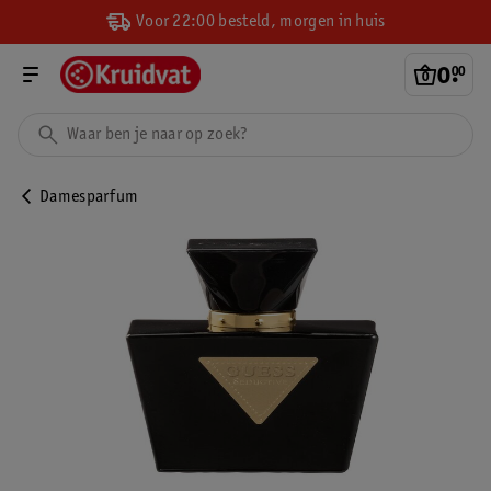
Voor 22:00 besteld, morgen in huis
0
.
00
Damesparfum