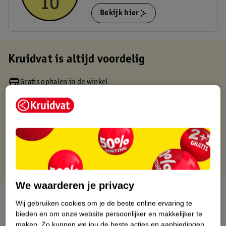
Bekijk hier
Kruidvat is altijd voordelig
Gratis ophalen in de winkel
Op werkdagen voor 22:00 uur besteld, volgende dag in huis
Gratis thuisbezorgd vanaf 50.00
Gratis retourneren binnen 30 dagen
Gratis punten met je Kruidvat kaart
We waarderen je privacy
Over dit product
Wij gebruiken cookies om je de beste online ervaring te
bieden en om onze website persoonlijker en makkelijker te
Productinformatie
maken.
Zo kunnen we jou de beste acties en aanbiedingen