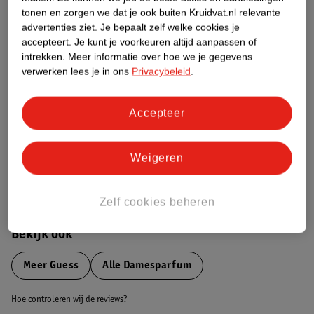
tonen en zorgen we dat je ook buiten Kruidvat.nl relevante
advertenties ziet.
Je bepaalt zelf welke cookies je
Etiketinformatie
accepteert.
Je kunt je voorkeuren altijd aanpassen of
intrekken.
Meer informatie over hoe we je gegevens
verwerken lees je in ons
Privacybeleid
.
Nature Impact Score
Dit product heeft (nog) geen Nature
Impact Score.
Accepteer
Meer informatie
Weigeren
Bestel & Bezorginformatie
Zelf cookies beheren
Bekijk ook
Meer
Guess
Alle Damesparfum
Hoe controleren wij de reviews?