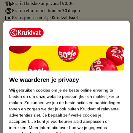
Gratis thuisbezorgd vanaf 50.00
Gratis retourneren binnen 30 dagen
Gratis punten met je Kruidvat kaart
Over dit product
Productinformatie
We waarderen je privacy
Etiketinformatie
Wij gebruiken cookies om je de beste online ervaring te
bieden en om onze website persoonlijker en makkelijker te
maken.
Zo kunnen we jou de beste acties en aanbiedingen
Nature Impact Score
tonen en zorgen we dat je ook buiten Kruidvat.nl relevante
Dit product heeft (nog) geen Nature
advertenties ziet.
Je bepaalt zelf welke cookies je
Impact Score.
accepteert.
Je kunt je voorkeuren altijd aanpassen of
Meer informatie
intrekken.
Meer informatie over hoe we je gegevens