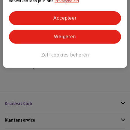
verwerken lees je in ons
Privacybeleid
.
Bestel & Bezorginformatie
Accepteer
Weigeren
Bekijk ook
Meer
Guess
Alle Bodymist
Zelf cookies beheren
Hoe controleren wij de reviews?
Kruidvat Club
Klantenservice