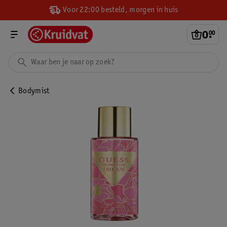
Voor 22:00 besteld, morgen in huis
0
.
00
Bodymist